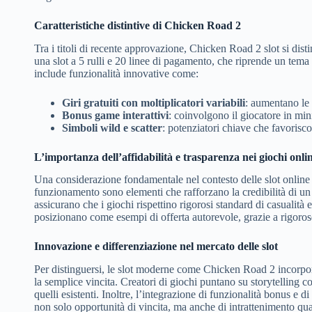
Caratteristiche distintive di Chicken Road 2
Tra i titoli di recente approvazione, Chicken Road 2 slot si disti
una slot a 5 rulli e 20 linee di pagamento, che riprende un tema
include funzionalità innovative come:
Giri gratuiti con moltiplicatori variabili
: aumentano le p
Bonus game interattivi
: coinvolgono il giocatore in min
Simboli wild e scatter
: potenziatori chiave che favorisc
L’importanza dell’affidabilità e trasparenza nei giochi onli
Una considerazione fondamentale nel contesto delle slot online ri
funzionamento sono elementi che rafforzano la credibilità di un
assicurano che i giochi rispettino rigorosi standard di casualità
posizionano come esempi di offerta autorevole, grazie a rigoros
Innovazione e differenziazione nel mercato delle slot
Per distinguersi, le slot moderne come Chicken Road 2 incorpora
la semplice vincita. Creatori di giochi puntano su storytelling co
quelli esistenti. Inoltre, l’integrazione di funzionalità bonus e 
non solo opportunità di vincita, ma anche di intrattenimento qual