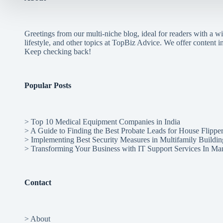
Greetings from our multi-niche blog, ideal for readers with a wi
lifestyle, and other topics at TopBiz Advice. We offer content in 
Keep checking back!
Popular Posts
>
Top 10 Medical Equipment Companies in India
>
A Guide to Finding the Best Probate Leads for House Flippe
>
Implementing Best Security Measures in Multifamily Buildin
>
Transforming Your Business with IT Support Services In Ma
Contact
> About