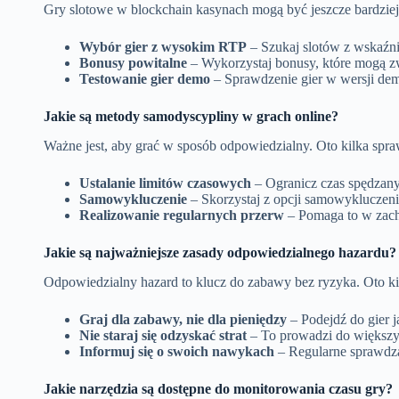
Gry slotowe w blockchain kasynach mogą być jeszcze bardziej 
Wybór gier z wysokim RTP
– Szukaj slotów z wskaźn
Bonusy powitalne
– Wykorzystaj bonusy, które mogą z
Testowanie gier demo
– Sprawdzenie gier w wersji dem
Jakie są metody samodyscypliny w grach online?
Ważne jest, aby grać w sposób odpowiedzialny. Oto kilka sp
Ustalanie limitów czasowych
– Ogranicz czas spędzany
Samowykluczenie
– Skorzystaj z opcji samowykluczen
Realizowanie regularnych przerw
– Pomaga to w zach
Jakie są najważniejsze zasady odpowiedzialnego hazardu?
Odpowiedzialny hazard to klucz do zabawy bez ryzyka. Oto ki
Graj dla zabawy, nie dla pieniędzy
– Podejdź do gier 
Nie staraj się odzyskać strat
– To prowadzi do większyc
Informuj się o swoich nawykach
– Regularne sprawdza
Jakie narzędzia są dostępne do monitorowania czasu gry?