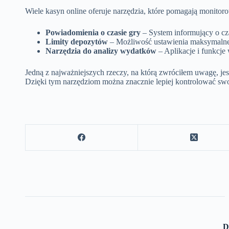
Wiele kasyn online oferuje narzędzia, które pomagają monitoro
Powiadomienia o czasie gry
– System informujący o cz
Limity depozytów
– Możliwość ustawienia maksymalnej
Narzędzia do analizy wydatków
– Aplikacje i funkcje
Jedną z najważniejszych rzeczy, na którą zwróciłem uwagę, je
Dzięki tym narzędziom można znacznie lepiej kontrolować sw
D