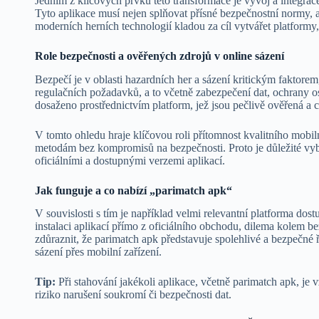
Jedním z klíčových prvků této transformace je vývoj a integrac
Tyto aplikace musí nejen splňovat přísné bezpečnostní normy, ale
moderních herních technologií kladou za cíl vytvářet platformy, 
Role bezpečnosti a ověřených zdrojů v online sázení
Bezpečí je v oblasti hazardních her a sázení kritickým faktore
regulačních požadavků, a to včetně zabezpečení dat, ochrany os
dosaženo prostřednictvím platform, jež jsou pečlivě ověřená a c
V tomto ohledu hraje klíčovou roli přítomnost kvalitního mobi
metodám bez kompromisů na bezpečnosti. Proto je důležité vybír
oficiálními a dostupnými verzemi aplikací.
Jak funguje a co nabízí „parimatch apk“
V souvislosti s tím je například velmi relevantní platforma dos
instalaci aplikací přímo z oficiálního obchodu, dilema kolem be
zdůraznit, že parimatch apk představuje spolehlivé a bezpečné
sázení přes mobilní zařízení.
Tip:
Při stahování jakékoli aplikace, včetně parimatch apk, je vž
riziko narušení soukromí či bezpečnosti dat.