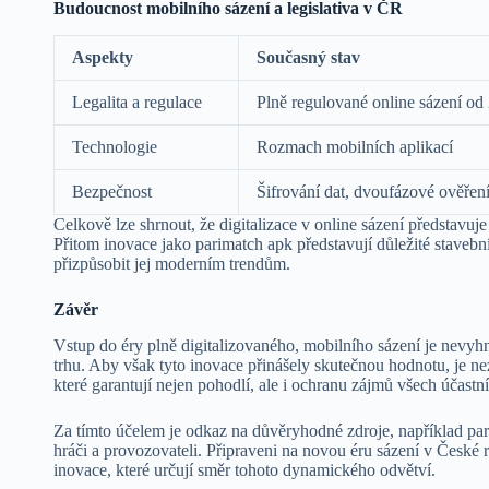
Budoucnost mobilního sázení a legislativa v ČR
Aspekty
Současný stav
Legalita a regulace
Plně regulované online sázení od
Technologie
Rozmach mobilních aplikací
Bezpečnost
Šifrování dat, dvoufázové ověřen
Celkově lze shrnout, že digitalizace v online sázení představuje 
Přitom inovace jako parimatch apk představují důležité stavební
přizpůsobit jej moderním trendům.
Závěr
Vstup do éry plně digitalizovaného, mobilního sázení je nevyhnu
trhu. Aby však tyto inovace přinášely skutečnou hodnotu, je 
které garantují nejen pohodlí, ale i ochranu zájmů všech účastn
Za tímto účelem je odkaz na důvěryhodné zdroje, například pa
hráči a provozovateli. Připraveni na novou éru sázení v České 
inovace, které určují směr tohoto dynamického odvětví.