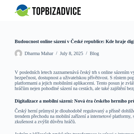
S
k
i
p
t
o
c
Budoucnost online sázení v České republice: Kde hraje digit
o
n
Dharma Mahar
July 8, 2025
Blog
t
e
n
t
V posledních letech zaznamenává český trh s online sázením vý
bezpečnost, dostupnost a uživatelskou přívětivost. S růstem popu
platformami a jejich mobilními aplikacemi. Tento posun je zvlášť
hráčům nejen pohodlné sázení na cestách, ale také zajištění be
Digitalizace a mobilní sázení: Nová éra českého herního p
Český herní průmysl je dlouhodobě regulovaný a přísně dohlíž
trendem přechodu na mobilní zařízení a internetové platformy, se
zkušenost a zvýšit důvěru hráčů.