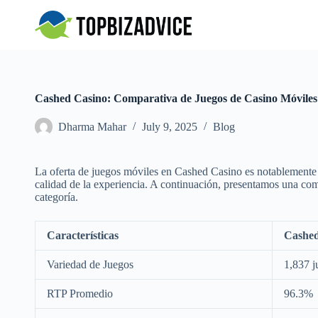
S
k
i
p
t
o
c
Cashed Casino: Comparativa de Juegos de Casino Móviles
o
n
Dharma Mahar
July 9, 2025
Blog
t
e
n
t
La oferta de juegos móviles en Cashed Casino es notablemente c
calidad de la experiencia. A continuación, presentamos una comp
categoría.
Características
Cashed
Variedad de Juegos
1,837 j
RTP Promedio
96.3%