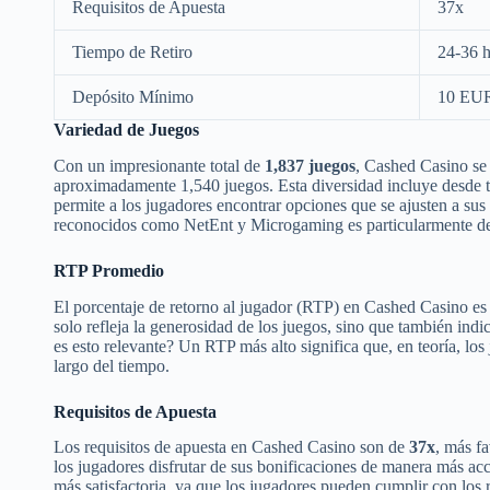
Requisitos de Apuesta
37x
Tiempo de Retiro
24-36 h
Depósito Mínimo
10 EU
Variedad de Juegos
Con un impresionante total de
1,837 juegos
, Cashed Casino se 
aproximadamente 1,540 juegos. Esta diversidad incluye desde 
permite a los jugadores encontrar opciones que se ajusten a sus 
reconocidos como NetEnt y Microgaming es particularmente de
RTP Promedio
El porcentaje de retorno al jugador (RTP) en Cashed Casino e
solo refleja la generosidad de los juegos, sino que también ind
es esto relevante? Un RTP más alto significa que, en teoría, los
largo del tiempo.
Requisitos de Apuesta
Los requisitos de apuesta en Cashed Casino son de
37x
, más f
los jugadores disfrutar de sus bonificaciones de manera más acc
más satisfactoria, ya que los jugadores pueden cumplir con los 