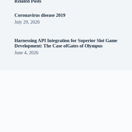
Related Posts
Coronavirus disease 2019
July 29, 2026
Harnessing API Integration for Superior Slot Game
Development: The Case ofGates of Olympus
June 4, 2026