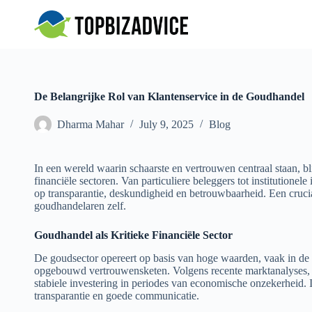
S
k
i
p
t
o
c
De Belangrijke Rol van Klantenservice in de Goudhandel
o
n
Dharma Mahar
July 9, 2025
Blog
t
e
n
t
In een wereld waarin schaarste en vertrouwen centraal staan, 
financiële sectoren. Van particuliere beleggers tot institutione
op transparantie, deskundigheid en betrouwbaarheid. Een crucia
goudhandelaren zelf.
Goudhandel als Kritieke Financiële Sector
De goudsector opereert op basis van hoge waarden, vaak in de 
opgebouwd vertrouwensketen. Volgens recente marktanalyses, z
stabiele investering in periodes van economische onzekerheid. I
transparantie en goede communicatie.