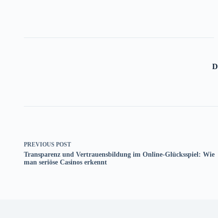
D
PREVIOUS
POST
Transparenz und Vertrauensbildung im Online-Glücksspiel: Wie
man seriöse Casinos erkennt