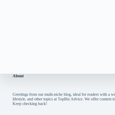
About
Greetings from our multi-niche blog, ideal for readers with a wi
lifestyle, and other topics at TopBiz Advice. We offer content in 
Keep checking back!