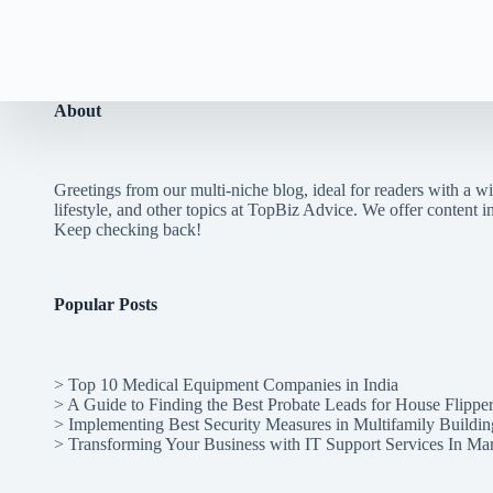
About
Greetings from our multi-niche blog, ideal for readers with a wi
lifestyle, and other topics at TopBiz Advice. We offer content in 
Keep checking back!
Popular Posts
>
Top 10 Medical Equipment Companies in India
>
A Guide to Finding the Best Probate Leads for House Flippe
>
Implementing Best Security Measures in Multifamily Buildin
>
Transforming Your Business with IT Support Services In Ma