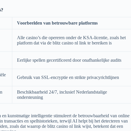
s?
Voorbeelden van betrouwbare platforms
Alle casino’s die opereren onder de KSA-licentie, zoals het
platform dat via de blitz casino nl link te bereiken is
Eerlijke spellen gecertificeerd door onafhankelijke audits
iële
Gebruik van SSL-encryptie en strikte privacyrichtlijnen
en
Beschikbaarheid 24/7, inclusief Nederlandstalige
ondersteuning
 en kunstmatige intelligentie stimuleert de betrouwbaarheid van online
n transacties en spelhistorieken, terwijl AI helpt bij het detecteren van
en, zoals dat waarop de blitz casino nl link wijst, betekent dat een