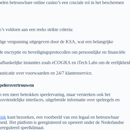
len betrouwbare online casino’s een cruciale rol in het beschermen
s voldoen aan een reeks strikte criteria:
ige vergunning uitgegeven door de KSA, wat een belangrijke
 encryptie en beveiligingsprotocollen om persoonlijke en financiële
afhankelijke instanties zoals eCOGRA en iTech Labs om de eerlijkhei
icatie over voorwaarden en 24/7 klantenservice.
Spelersvertrouwen
an een meer betrokken speelervaring, maar versterken ook het
svriendelijke interfaces, uitgebreide informatie over spelregels en
link
kunt bezoeken, een voorbeeld van een legaal en betrouwbaar
gheid. Het platform is geregistreerd en opereert onder de Nederlandse
gereguleerd speelklimaat.