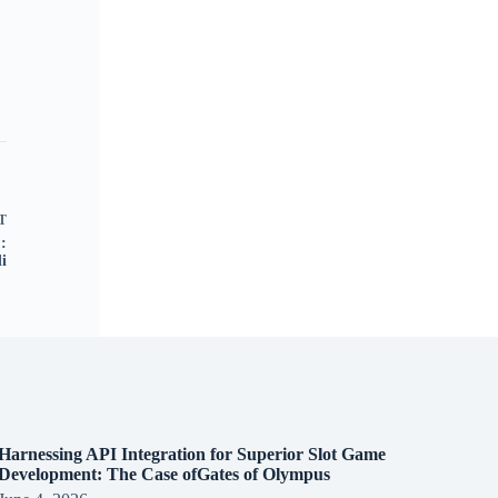
T
 :
i
Harnessing API Integration for Superior Slot Game
Development: The Case ofGates of Olympus