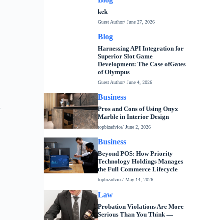
kek
Guest Author
/ June 27, 2026
Blog
Harnessing API Integration for
Superior Slot Game
Development: The Case ofGates
of Olympus
Guest Author
/ June 4, 2026
Business
d
Pros and Cons of Using Onyx
Marble in Interior Design
topbizadvice
/ June 2, 2026
Business
Beyond POS: How Priority
Technology Holdings Manages
the Full Commerce Lifecycle
topbizadvice
/ May 14, 2026
Law
Probation Violations Are More
Serious Than You Think —