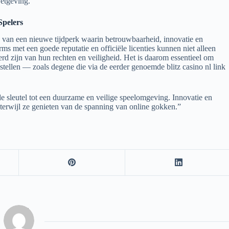
wetgeving.
Spelers
 van een nieuwe tijdperk waarin betrouwbaarheid, innovatie en
ms met een goede reputatie en officiële licenties kunnen niet alleen
d zijn van hun rechten en veiligheid. Het is daarom essentieel om
pstellen — zoals degene die via de eerder genoemde blitz casino nl link
e sleutel tot een duurzame en veilige speelomgeving. Innovatie en
 terwijl ze genieten van de spanning van online gokken.”