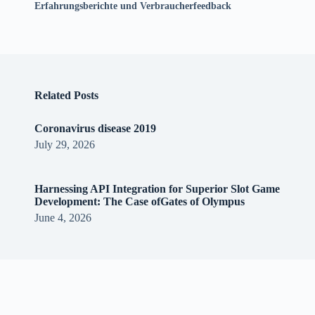
Erfahrungsberichte und Verbraucherfeedback
Related Posts
Coronavirus disease 2019
July 29, 2026
Harnessing API Integration for Superior Slot Game
Development: The Case ofGates of Olympus
June 4, 2026