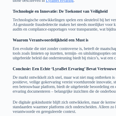
those beschreven in
LyraBet ervaring
.
Technologie en Innovatie: De Toekomst van Veiligheid
Technologische ontwikkelingen spelen een sleutelrol bij het ve
AI-gestuurde fraudedetectie maken het steeds moeilijker voor
audits en compliance-rapportages voor transparantie, wat bijdr
Waarom Verantwoordelijkheid een Must is
Een evolutie die niet zonder controverse is, betreft de maatsch
tools zoals limieten op inzetten, termijn- en uitsluitingsoptie
uitgebreide beleid dat ondersteuning biedt bij risico’s, wat ee
Conclusie: Een Echte ‘LyraBet Ervaring’ Bevat Vertrouw
De markt ontwikkelt zich snel, maar wat niet mag ontbreken is 
positieve, veilige gokervaring vereist voortdurende innovatie, s
een betrouwbaar platform, biedt de uitgebreide beoordeling en
ervaring documenteren – belangrijke inzichten die de onderbo
De digitale gokindustrie blijft zich ontwikkelen, maar de kernwa
standaarden waarmee platforms zich onderscheiden. Alleen zo 
verantwoorde en gereguleerde context.