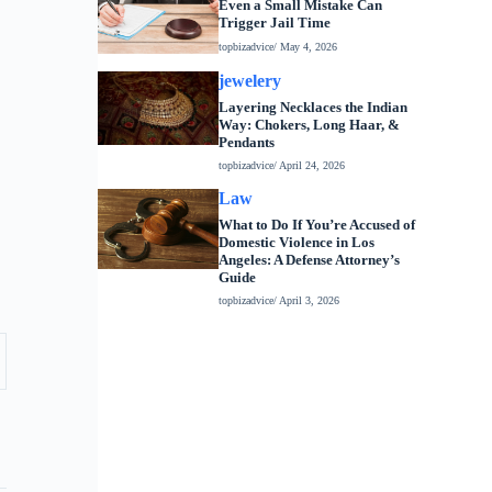
Even a Small Mistake Can
Trigger Jail Time
topbizadvice
/ May 4, 2026
jewelery
Layering Necklaces the Indian
Way: Chokers, Long Haar, &
Pendants
topbizadvice
/ April 24, 2026
Law
What to Do If You’re Accused of
Domestic Violence in Los
Angeles: A Defense Attorney’s
Guide
topbizadvice
/ April 3, 2026