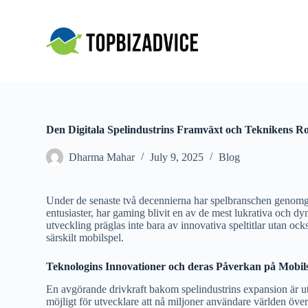
S
k
i
p
t
o
c
o
n
t
Den Digitala Spelindustrins Framväxt och Teknikens Ro
e
n
Dharma Mahar
July 9, 2025
Blog
t
Under de senaste två decennierna har spelbranschen genomgåt
entusiaster, har gaming blivit en av de mest lukrativa och 
utveckling präglas inte bara av innovativa speltitlar utan o
särskilt mobilspel.
Teknologins Innovationer och deras Påverkan på Mobil
En avgörande drivkraft bakom spelindustrins expansion är u
möjligt för utvecklare att nå miljoner användare världen över, 