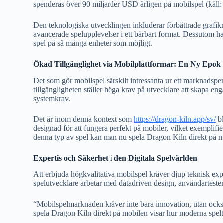
spenderas över 90 miljarder USD årligen på mobilspel (käll:
Den teknologiska utvecklingen inkluderar förbättrade grafik
avancerade spelupplevelser i ett bärbart format. Dessutom har 
spel på så många enheter som möjligt.
Ökad Tillgänglighet via Mobilplattformar: En Ny Epok 
Det som gör mobilspel särskilt intressanta ur ett marknadspe
tillgängligheten ställer höga krav på utvecklare att skapa en
systemkrav.
Det är inom denna kontext som
https://dragon-kiln.app/sv/
bl
designad för att fungera perfekt på mobiler, vilket exemplif
denna typ av spel kan man nu spela Dragon Kiln direkt på m
Expertis och Säkerhet i den Digitala Spelvärlden
Att erbjuda högkvalitativa mobilspel kräver djup teknisk ex
spelutvecklare arbetar med datadriven design, användartester
“Mobilspelmarknaden kräver inte bara innovation, utan ock
spela Dragon Kiln direkt på mobilen visar hur moderna speltit