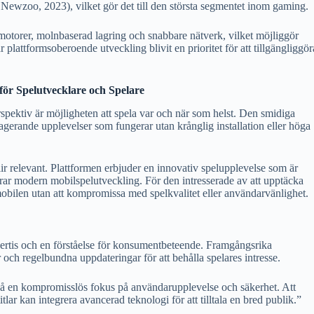
 Newzoo, 2023), vilket gör det till den största segmentet inom gaming.
motorer, molnbaserad lagring och snabbare nätverk, vilket möjliggör
plattformsoberoende utveckling blivit en prioritet för att tillgängliggör
för Spelutvecklare och Spelare
rspektiv är möjligheten att spela var och när som helst. Den smidiga
gagerande upplevelser som fungerar utan krånglig installation eller höga
ir relevant. Plattformen erbjuder en innovativ spelupplevelse som är
ierar modern mobilspelutveckling. För den intresserade av att upptäcka
obilen utan att kompromissa med spelkvalitet eller användarvänlighet.
pertis och en förståelse för konsumentbeteende. Framgångsrika
 och regelbundna uppdateringar för att behålla spelares intresse.
så en kompromisslös fokus på användarupplevelse och säkerhet. Att
lar kan integrera avancerad teknologi för att tilltala en bred publik.”