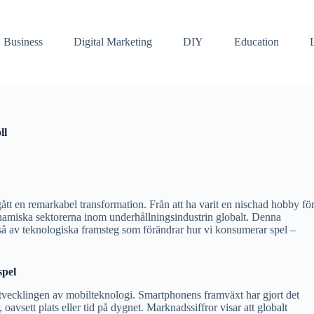
Business
Digital Marketing
DIY
Education
ll
t en remarkabel transformation. Från att ha varit en nischad hobby fö
dynamiska sektorerna inom underhållningsindustrin globalt. Denna
ckså av teknologiska framsteg som förändrar hur vi konsumerar spel –
spel
tvecklingen av mobilteknologi. Smartphonens framväxt har gjort det
oavsett plats eller tid på dygnet. Marknadssiffror visar att globalt