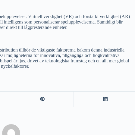
elupplevelser. Virtuell verklighet (VR) och förstärkt verklighet (AR)
ll intelligens som personaliserar spelupplevelserna. Samtidigt blir
er direkt till lågpresterande enheter.
ribution tillhör de viktigaste faktorerna bakom denna industriella
ar möjligheterna för innovativa, tillgängliga och högkvalitativa
ilspel är ljus, drivet av teknologiska framsteg och en allt mer global
 nyckelfaktorer.