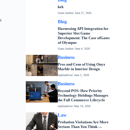
kek
Guest Author
/ June 27, 2026
a
Blog
Harnessing API Integration for
Superior Slot Game
Development: The Case ofGates
of Olympus
Guest Author
/ June 4, 2026
Business
Pros and Cons of Using Onyx
Marble in Interior Design
topbizadvice
/ June 2, 2026
Business
Beyond POS: How Priority
Technology Holdings Manages
the Full Commerce Lifecycle
topbizadvice
/ May 14, 2026
Law
Probation Violations Are More
Serious Than You Think —