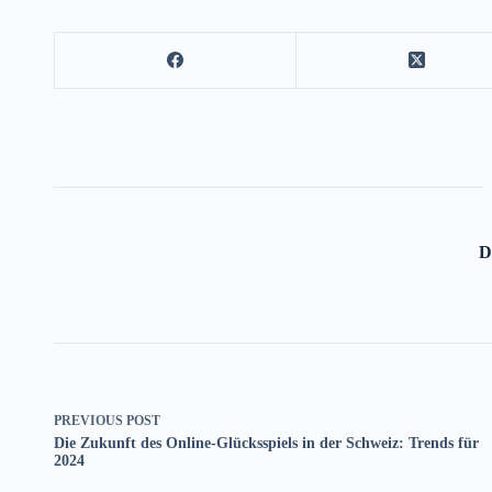
D
PREVIOUS
POST
Die Zukunft des Online-Glücksspiels in der Schweiz: Trends für
2024