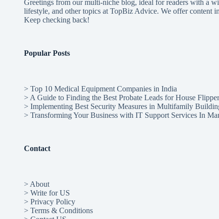
Greetings from our multi-niche blog, ideal for readers with a wi
lifestyle, and other topics at TopBiz Advice. We offer content in 
Keep checking back!
Popular Posts
>
Top 10 Medical Equipment Companies in India
>
A Guide to Finding the Best Probate Leads for House Flippe
>
Implementing Best Security Measures in Multifamily Buildin
>
Transforming Your Business with IT Support Services In Ma
Contact
> About
> Write for US
> Privacy Policy
> Terms & Conditions