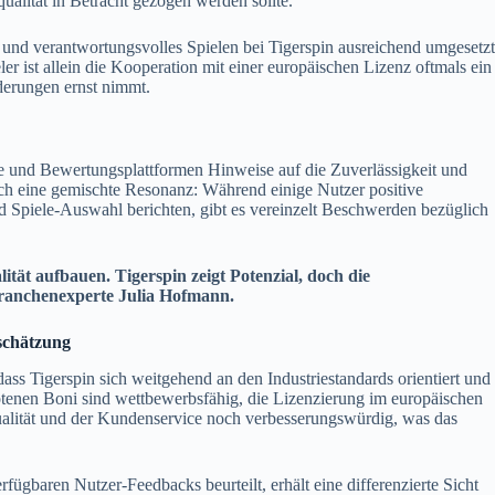
ualität in Betracht gezogen werden sollte.
 und verantwortungsvolles Spielen bei Tigerspin ausreichend umgesetzt
ler ist allein die Kooperation mit einer europäischen Lizenz oftmals ein
rderungen ernst nimmt.
 und Bewertungsplattformen Hinweise auf die Zuverlässigkeit und
 sich eine gemischte Resonanz: Während einige Nutzer positive
d Spiele-Auswahl berichten, gibt es vereinzelt Beschwerden bezüglich
ität aufbauen. Tigerspin zeigt Potenzial, doch die
Branchenexperte Julia Hofmann.
nschätzung
dass Tigerspin sich weitgehend an den Industriestandards orientiert und
otenen Boni sind wettbewerbsfähig, die Lizenzierung im europäischen
ualität und der Kundenservice noch verbesserungswürdig, was das
ügbaren Nutzer-Feedbacks beurteilt, erhält eine differenzierte Sicht