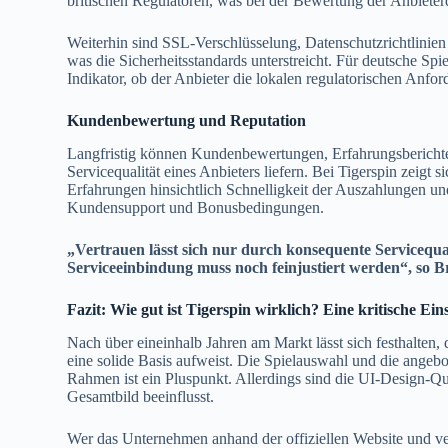
britischen Regulatoren, was bei der Bewertung der Anbieterq
Weiterhin sind SSL-Verschlüsselung, Datenschutzrichtlinien
was die Sicherheitsstandards unterstreicht. Für deutsche Spie
Indikator, ob der Anbieter die lokalen regulatorischen Anfo
Kundenbewertung und Reputation
Langfristig können Kundenbewertungen, Erfahrungsberichte
Servicequalität eines Anbieters liefern. Bei Tigerspin zeigt
Erfahrungen hinsichtlich Schnelligkeit der Auszahlungen un
Kundensupport und Bonusbedingungen.
„Vertrauen lässt sich nur durch konsequente Servicequal
Serviceeinbindung muss noch feinjustiert werden“, so 
Fazit: Wie gut ist Tigerspin wirklich? Eine kritische Ei
Nach über eineinhalb Jahren am Markt lässt sich festhalten, 
eine solide Basis aufweist. Die Spielauswahl und die angeb
Rahmen ist ein Pluspunkt. Allerdings sind die UI-Design-Q
Gesamtbild beeinflusst.
Wer das Unternehmen anhand der offiziellen Website und verf