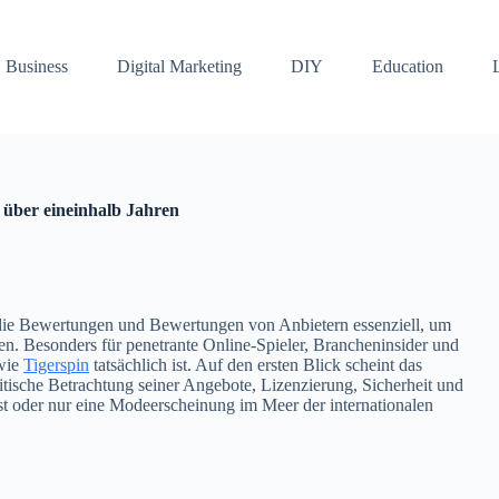
Business
Digital Marketing
DIY
Education
 über eineinhalb Jahren
d die Bewertungen und Bewertungen von Anbietern essenziell, um
en. Besonders für penetrante Online-Spieler, Brancheninsider und
 wie
Tigerspin
tatsächlich ist. Auf den ersten Blick scheint das
itische Betrachtung seiner Angebote, Lizenzierung, Sicherheit und
t oder nur eine Modeerscheinung im Meer der internationalen