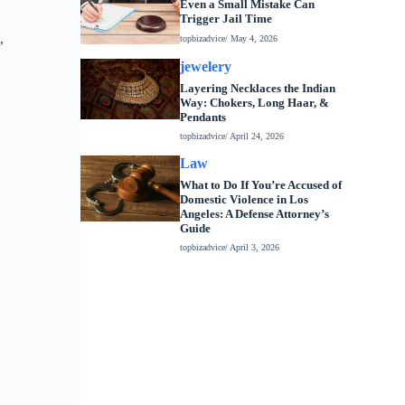
Even a Small Mistake Can
Trigger Jail Time
,
topbizadvice
/ May 4, 2026
jewelery
Layering Necklaces the Indian
Way: Chokers, Long Haar, &
Pendants
topbizadvice
/ April 24, 2026
Law
What to Do If You’re Accused of
Domestic Violence in Los
Angeles: A Defense Attorney’s
Guide
topbizadvice
/ April 3, 2026