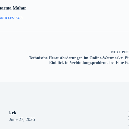
harma Mahar
ARTICLES: 2379
NEXT
POS
Technische Herausforderungen im Online-Wettmarkt: Ei
Einblick in Verbindungsprobleme bei Elite Be
kek
June 27, 2026