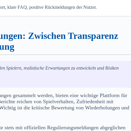
ort, klare FAQ, positive Rückmeldungen der Nutzer.
tungen: Zwischen Transparenz
mung
llen Spielern, realistische Erwartungen zu entwickeln und Risiken
rungen gesammelt werden, bieten eine wichtige Plattform für
richte reichen von Spielverhalten, Zufriedenheit mit
Wichtig ist die kritische Bewertung von Wiederholungen und
te stets mit offiziellen Regulierungsmeldungen abgeglichen