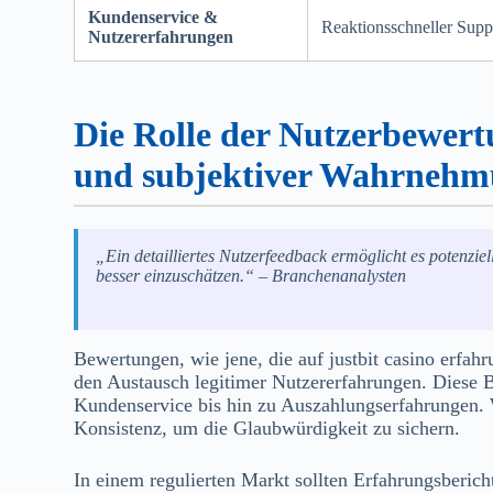
Kundenservice &
Reaktionsschneller Supp
Nutzererfahrungen
Die Rolle der Nutzerbewer
und subjektiver Wahrneh
„Ein detailliertes Nutzerfeedback ermöglicht es potenzie
besser einzuschätzen.“ – Branchenanalysten
Bewertungen, wie jene, die auf justbit casino erfah
den Austausch legitimer Nutzererfahrungen. Diese Be
Kundenservice bis hin zu Auszahlungserfahrungen. 
Konsistenz, um die Glaubwürdigkeit zu sichern.
In einem regulierten Markt sollten Erfahrungsberich