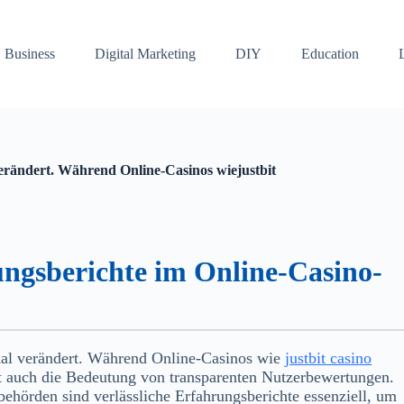
Business
Digital Marketing
DIY
Education
 verändert. Während Online-Casinos wiejustbit
ngsberichte im Online-Casino-
ikal verändert. Während Online-Casinos wie
justbit casino
 auch die Bedeutung von transparenten Nutzerbewertungen.
ehörden sind verlässliche Erfahrungsberichte essenziell, um