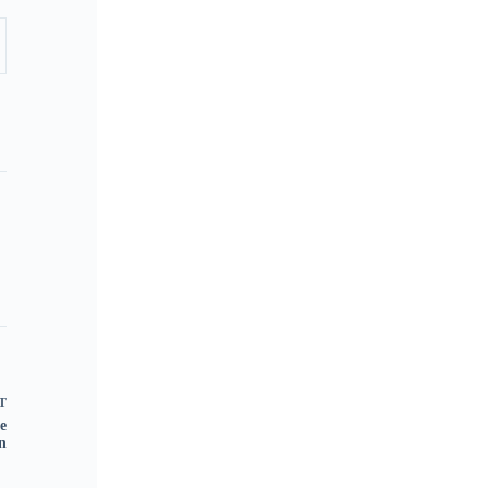
T
e
n