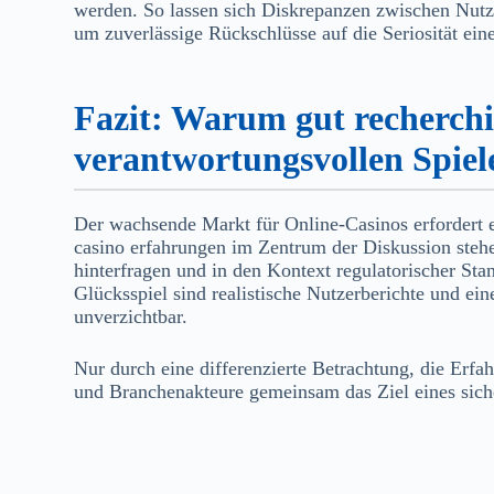
werden. So lassen sich Diskrepanzen zwischen Nutze
um zuverlässige Rückschlüsse auf die Seriosität ein
Fazit: Warum gut recherchi
verantwortungsvollen Spiele
Der wachsende Markt für Online-Casinos erfordert 
casino erfahrungen im Zentrum der Diskussion stehen
hinterfragen und in den Kontext regulatorischer St
Glücksspiel sind realistische Nutzerberichte und ei
unverzichtbar.
Nur durch eine differenzierte Betrachtung, die Erf
und Branchenakteure gemeinsam das Ziel eines siche