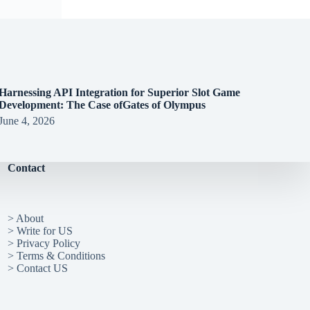
Harnessing API Integration for Superior Slot Game
Development: The Case ofGates of Olympus
June 4, 2026
Contact
> About
> Write for US
> Privacy Policy
> Terms & Conditions
> Contact US