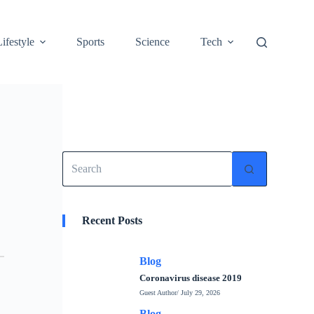
Lifestyle
Sports
Science
Tech
No
results
Recent Posts
Blog
Coronavirus disease 2019
Guest Author
/ July 29, 2026
Blog