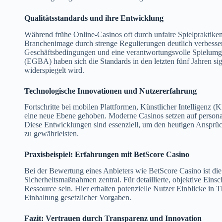
Qualitätsstandards und ihre Entwicklung
Während frühe Online-Casinos oft durch unfaire Spielpraktike
Branchenimage durch strenge Regulierungen deutlich verbesser
Geschäftsbedingungen und eine verantwortungsvolle Spielumg
(EGBA) haben sich die Standards in den letzten fünf Jahren si
widerspiegelt wird.
Technologische Innovationen und Nutzererfahrung
Fortschritte bei mobilen Plattformen, Künstlicher Intelligenz
eine neue Ebene gehoben. Moderne Casinos setzen auf personal
Diese Entwicklungen sind essenziell, um den heutigen Ansprüc
zu gewährleisten.
Praxisbeispiel: Erfahrungen mit BetScore Casino
Bei der Bewertung eines Anbieters wie BetScore Casino ist d
Sicherheitsmaßnahmen zentral. Für detaillierte, objektive Eins
Ressource sein. Hier erhalten potenzielle Nutzer Einblicke i
Einhaltung gesetzlicher Vorgaben.
Fazit: Vertrauen durch Transparenz und Innovation