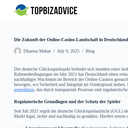
S
k
i
p
t
o
c
Die Zukunft der Online-Casino-Landschaft in Deutschland
o
n
Dharma Mahar
July 9, 2025
Blog
t
e
n
t
Der deutsche Glücksspielmarkt befindet sich inmitten eines be
Rahmenbedingungen im Jahr 2021 hat Deutschland einen entsch
nachhaltiges Wachstum im Bereich der Online-Casinos gemacht.
bewegen, wo Sicherheit und Integrität im Vordergrund stehen. 
anmeldung
, das durch transparente Prozesse und regulatorisch
Regulatorische Grundlagen und der Schutz der Spieler
Seit Juli 2021 regelt die deutsche Glücksspielaufsicht (GGL) d
Markt legal, sicher und nachhaltig zu gestalten. Hierbei setzen