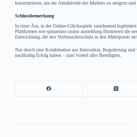
konzentrieren, um die Attraktivität des Marktes zu steigern un
Schlussbemerkung
In einer Ära, in der Online-Glücksspiele zunehmend legitimiert 
Plattformen wie spinarium casino anmeldung illustrieren die ne
Entwicklung, die den Verbraucherschutz in den Mittelpunkt stel
Nur durch eine Kombination aus Innovation, Regulierung und
nachhaltig Erfolg haben – zum Vorteil aller Beteiligten.