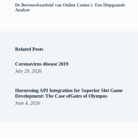
De Betrouwbaarheid van Online Casino's: Een Diepgaande
Analyse
Related Posts
Coronavirus disease 2019
July 29, 2026
Harnessing API Integration for Superior Slot Game
Development: The Case ofGates of Olympus
June 4, 2026