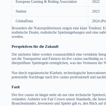
European Gaming & Betting Association
2022
Statista
2023
GlobalData
2024 (Pr
Besonders die Nutzerpräferenzen zeigen eine klare Tendenz:
E
realistische Dealer, realistische Spielumgebungen und eine naht
werden.
Perspektiven für die Zukunft
Die nächsten Jahre werden voraussichtlich eine verstärkte Inte
um die Transparenz und Fairness im
live casino
nachhaltig zu 
überprüfbare Spielregeln ermöglichen, was das Vertrauen der Nu
Nur durch regulatorische Klarheit, technologische Innovation
potenzielle Nachfrage nach live casino professionell und nachh
Fazit
Der
live casino
ist längst mehr als nur eine technische Spieler
verändert. Anbieter wie Fair Crown setzen Standards, die Inn
Brancheninsider, Investoren und Spieler gilt es, den Blick au