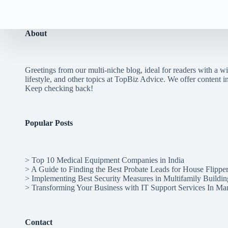
About
Greetings from our multi-niche blog, ideal for readers with a wi
lifestyle, and other topics at TopBiz Advice. We offer content in 
Keep checking back!
Popular Posts
>
Top 10 Medical Equipment Companies in India
>
A Guide to Finding the Best Probate Leads for House Flippe
>
Implementing Best Security Measures in Multifamily Buildin
>
Transforming Your Business with IT Support Services In Ma
Contact