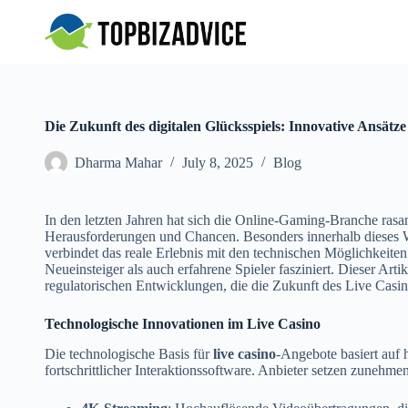
S
k
i
p
t
o
c
Die Zukunft des digitalen Glücksspiels: Innovative Ansätz
o
n
Dharma Mahar
July 8, 2025
Blog
t
e
n
t
In den letzten Jahren hat sich die Online-Gaming-Branche rasant
Herausforderungen und Chancen. Besonders innerhalb dieses 
verbindet das reale Erlebnis mit den technischen Möglichkeite
Neueinsteiger als auch erfahrene Spieler fasziniert. Dieser Arti
regulatorischen Entwicklungen, die die Zukunft des
Live Casi
Technologische Innovationen im
Live Casino
Die technologische Basis für
live casino
-Angebote basiert auf
fortschrittlicher Interaktionssoftware. Anbieter setzen zunehme