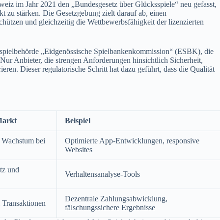
hweiz im Jahr 2021 den „Bundesgesetz über Glücksspiele“ neu gefasst,
 zu stärken. Die Gesetzgebung zielt darauf ab, einen
ützen und gleichzeitig die Wettbewerbsfähigkeit der lizenzierten
ksspielbehörde „Eidgenössische Spielbankenkommission“ (ESBK), die
Nur Anbieter, die strengen Anforderungen hinsichtlich Sicherheit,
eren. Dieser regulatorische Schritt hat dazu geführt, dass die Qualität
Markt
Beispiel
, Wachstum bei
Optimierte App-Entwicklungen, responsive
Websites
utz und
Verhaltensanalyse-Tools
Dezentrale Zahlungsabwicklung,
 Transaktionen
fälschungssichere Ergebnisse