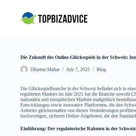
S
k
i
p
t
o
c
o
n
t
Die Zukunft des Online-Glücksspiels in der Schweiz: I
e
n
Dharma Mahar
July 7, 2025
Blog
t
Die Glücksspielbranche in der Schweiz befindet sich in eine
regulierten Marktes im Jahr 2021 hat die Branche sowohl C
nationalen und europäischen Marktes maßgeblich beeinflussen.
Entwicklungen sowie innovative Plattformen, die den Schw
Anbieter gleichermaßen von diesen Veränderungen profitier
hochwertigen, sicheren Online-Angeboten, die den Standar
Einführung: Der regulatorische Rahmen in der Schweiz