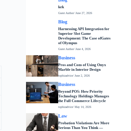
kek
Guest Author
/ June 27, 2026
Blog
Harnessing API Integration for
Superior Slot Game
Development: The Case ofGates
of Olympus
Guest Author
/ June 4, 2026
Business
Pros and Cons of Using Onyx
Marble in Interior Design
topbizadvice
/ June 2, 2026
Business
Beyond POS: How Priority
Technology Holdings Manages
the Full Commerce Lifecycle
topbizadvice
/ May 14, 2026
Law
Probation Violations Are More
Serious Than You Think —