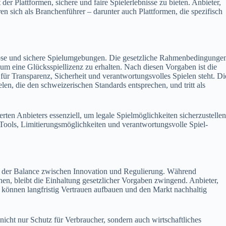
er Plattformen, sichere und faire Spielerlebnisse zu bieten. Anbieter,
ren sich als Branchenführer – darunter auch Plattformen, die spezifisch
iöse und sichere Spielumgebungen. Die gesetzliche Rahmenbedingunge
 um eine Glücksspiellizenz zu erhalten. Nach diesen Vorgaben ist die
für Transparenz, Sicherheit und verantwortungsvolles Spielen steht. Di
elen, die den schweizerischen Standards entsprechen, und tritt als
erten Anbieters essenziell, um legale Spielmöglichkeiten sicherzustellen
-Tools, Limitierungsmöglichkeiten und verantwortungsvolle Spiel-
in der Balance zwischen Innovation und Regulierung. Während
hen, bleibt die Einhaltung gesetzlicher Vorgaben zwingend. Anbieter,
 können langfristig Vertrauen aufbauen und den Markt nachhaltig
nicht nur Schutz für Verbraucher, sondern auch wirtschaftliches