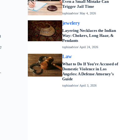
Even a Small Mistake Can
Trigger Jail Time
topbizadvice
/ May 4, 2026
jewelery
Layering Necklaces the Indian
Way: Chokers, Long Haar, &
n
Pendants
e
topbizadvice
/ April 24, 2026
Law
What to Do If You’re Accused of
Domestic Violence in Los
.
Angeles: A Defense Attorney’s
Guide
topbizadvice
/ April 3, 2026