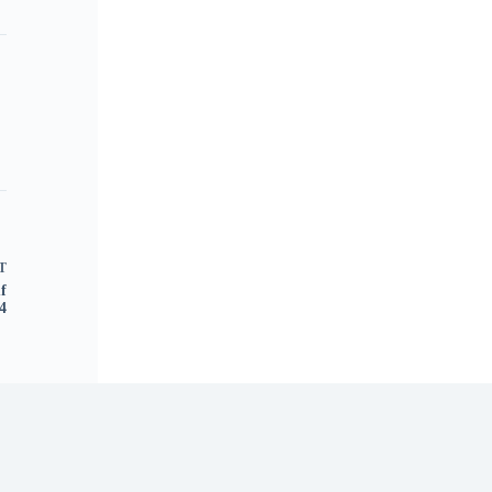
T
f
4