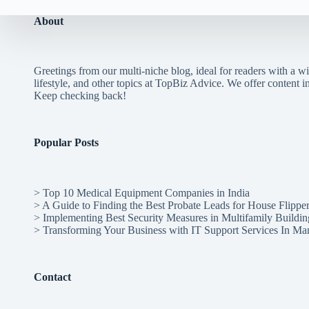
About
Greetings from our multi-niche blog, ideal for readers with a wi
lifestyle, and other topics at TopBiz Advice. We offer content in 
Keep checking back!
Popular Posts
>
Top 10 Medical Equipment Companies in India
>
A Guide to Finding the Best Probate Leads for House Flippe
>
Implementing Best Security Measures in Multifamily Buildin
>
Transforming Your Business with IT Support Services In Ma
Contact