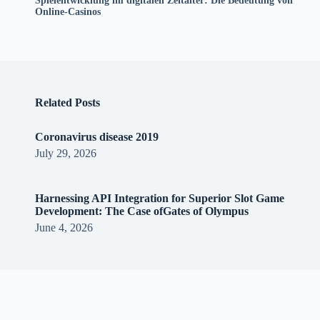
Spielentwicklung im digitalen Zeitalter: Die Bedeutung von
Online-Casinos
Related Posts
Coronavirus disease 2019
July 29, 2026
Harnessing API Integration for Superior Slot Game
Development: The Case ofGates of Olympus
June 4, 2026