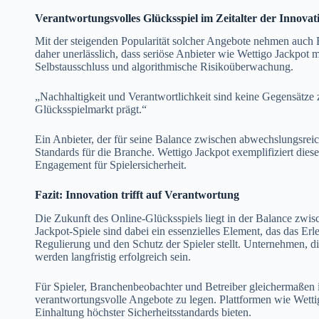
Verantwortungsvolles Glücksspiel im Zeitalter der Innovat
Mit der steigenden Popularität solcher Angebote nehmen auch B
daher unerlässlich, dass seriöse Anbieter wie Wettigo Jackpot
Selbstausschluss und algorithmische Risikoüberwachung.
„Nachhaltigkeit und Verantwortlichkeit sind keine Gegensätze 
Glücksspielmarkt prägt.“
Ein Anbieter, der für seine Balance zwischen abwechslungsrei
Standards für die Branche. Wettigo Jackpot exemplifiziert diese
Engagement für Spielersicherheit.
Fazit: Innovation trifft auf Verantwortung
Die Zukunft des Online-Glücksspiels liegt in der Balance zwi
Jackpot-Spiele sind dabei ein essenzielles Element, das das Er
Regulierung und den Schutz der Spieler stellt. Unternehmen, d
werden langfristig erfolgreich sein.
Für Spieler, Branchenbeobachter und Betreiber gleichermaßen is
verantwortungsvolle Angebote zu legen. Plattformen wie Wetti
Einhaltung höchster Sicherheitsstandards bieten.