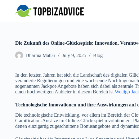
S
k
i
p
t
o
c
Die Zukunft des Online-Glücksspiels: Innovation, Verantw
o
n
Dharma Mahar
July 9, 2025
Blog
t
e
n
t
In den letzten Jahren hat sich die Landschaft des digitalen Glü
veränderte Regulierungen und eine wachsende Nachfrage nach 
sogenannten Jackpot-Angebote haben sich dabei als zentrale Tr
einen hochwertigen Anbieter in diesem Bereich ist
Wettigo Jac
Technologische Innovationen und ihre Auswirkungen auf d
Die technologische Entwicklung, vor allem im Bereich der Clou
Gamification-Ansätze im Online-Glücksspiel revolutioniert. Pla
denen einzigartig zugeschnittene Bonusangebote und dynamisc