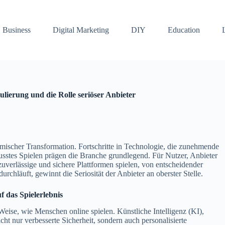
Business
Digital Marketing
DIY
Education
ulierung und die Rolle seriöser Anbieter
amischer Transformation. Fortschritte in Technologie, die zunehmende
stes Spielen prägen die Branche grundlegend. Für Nutzer, Anbieter
uverlässige und sichere Plattformen spielen, von entscheidender
chläuft, gewinnt die Seriosität der Anbieter an oberster Stelle.
 das Spielerlebnis
eise, wie Menschen online spielen. Künstliche Intelligenz (KI),
t nur verbesserte Sicherheit, sondern auch personalisierte