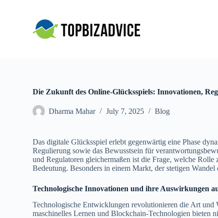
S
k
i
p
t
o
c
o
n
t
Die Zukunft des Online-Glücksspiels: Innovationen, Reg
e
n
Dharma Mahar
July 7, 2025
Blog
t
Das digitale Glücksspiel erlebt gegenwärtig eine Phase dyn
Regulierung sowie das Bewusstsein für verantwortungsbewus
und Regulatoren gleichermaßen ist die Frage, welche Rolle z
Bedeutung. Besonders in einem Markt, der stetigen Wandel dur
Technologische Innovationen und ihre Auswirkungen auf
Technologische Entwicklungen revolutionieren die Art und W
maschinelles Lernen und Blockchain-Technologien bieten nich