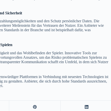
nd Sicherheit
uszahlungsmöglichkeiten und den Schutz persönlicher Daten. Die
iterer Meilenstein für das Vertrauen der Nutzer. Ein Anbieter wie
en Standards in der Branche und ist beispielhaft dafür, was
Spielen
gkeit und das Wohlbefinden der Spieler. Innovative Tools zur
twortungsvollen Ansatzes, um das Risiko problematischen Spielens zu
transparenter Kommunikation schafft ein Umfeld, in dem sich Nutzer
uenswürdiger Plattformen in Verbindung mit neuesten Technologien ist
ig zu gestalten. Anbieter, die sich durch hohe Standards auszeichnen,
ei.