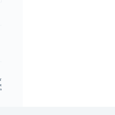
T
t
s