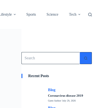
Lifestyle
Sports
Science
Tech
No
results
Recent Posts
Blog
Coronavirus disease 2019
Guest Author
/ July 29, 2026
Blog