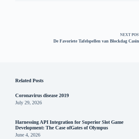
NEXT
POS
De Favoriete Tafelspellen van Blockdag Casi
Related Posts
Coronavirus disease 2019
July 29, 2026
Harnessing API Integration for Superior Slot Game
Development: The Case ofGates of Olympus
June 4, 2026