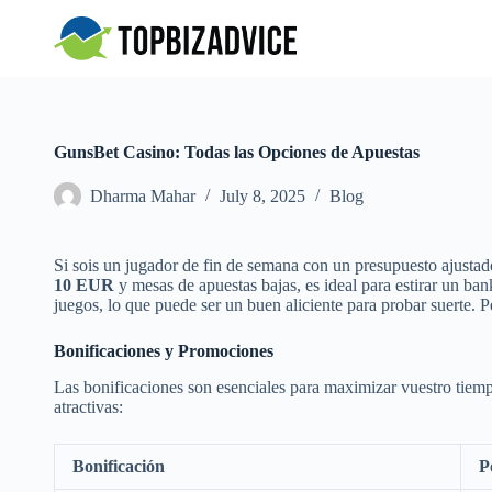
S
k
i
p
t
o
c
GunsBet Casino: Todas las Opciones de Apuestas
o
n
Dharma Mahar
July 8, 2025
Blog
t
e
n
t
Si sois un jugador de fin de semana con un presupuesto ajusta
10 EUR
y mesas de apuestas bajas, es ideal para estirar un b
juegos, lo que puede ser un buen aliciente para probar suerte.
Bonificaciones y Promociones
Las bonificaciones son esenciales para maximizar vuestro tiem
atractivas:
Bonificación
P