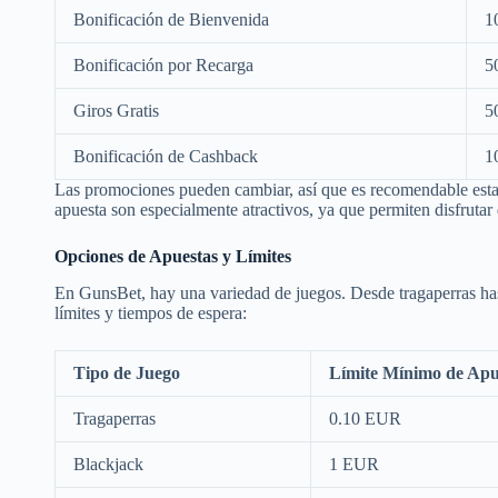
Bonificación de Bienvenida
1
Bonificación por Recarga
5
Giros Gratis
5
Bonificación de Cashback
1
Las promociones pueden cambiar, así que es recomendable estar 
apuesta son especialmente atractivos, ya que permiten disfrutar 
Opciones de Apuestas y Límites
En GunsBet, hay una variedad de juegos. Desde tragaperras hast
límites y tiempos de espera:
Tipo de Juego
Límite Mínimo de Apu
Tragaperras
0.10 EUR
Blackjack
1 EUR