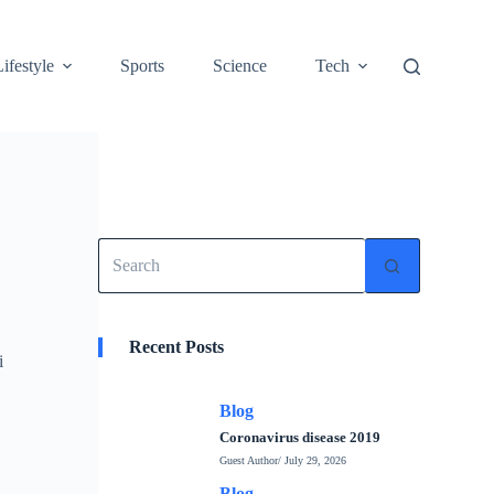
Lifestyle
Sports
Science
Tech
No
results
Recent Posts
i
Blog
Coronavirus disease 2019
Guest Author
/ July 29, 2026
Blog