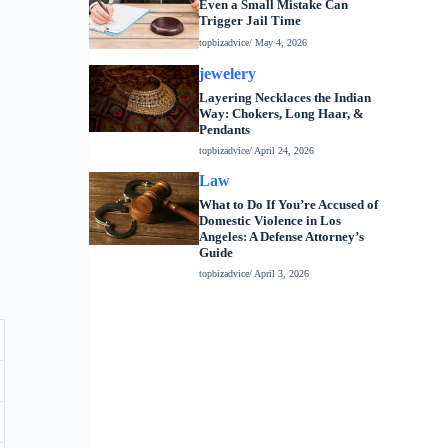
Even a Small Mistake Can
Trigger Jail Time
topbizadvice
/ May 4, 2026
jewelery
Layering Necklaces the Indian
Way: Chokers, Long Haar, &
Pendants
topbizadvice
/ April 24, 2026
Law
What to Do If You’re Accused of
Domestic Violence in Los
Angeles: A Defense Attorney’s
Guide
topbizadvice
/ April 3, 2026