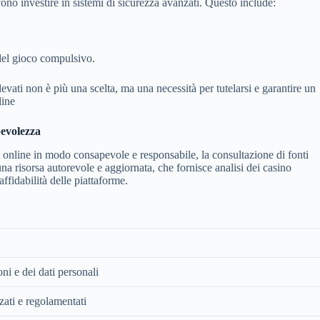
ono investire in sistemi di sicurezza avanzati. Questo include:
del gioco compulsivo.
evati non è più una scelta, ma una necessità per tutelarsi e garantire un
line
pevolezza
 online in modo consapevole e responsabile, la consultazione di fonti
na risorsa autorevole e aggiornata, che fornisce analisi dei casino
affidabilità delle piattaforme.
ni e dei dati personali
zati e regolamentati