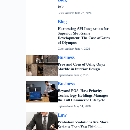
kek
Guest Author
/ June 27, 2026
Blog
Harnessing API Integration for
Superior Slot Game
Development: The Case ofGates
of Olympus
Guest Author
/ June 4, 2026
Business
Pros and Cons of Using Onyx
Marble in Interior Design
topbizadvice
/ June 2, 2026
Business
Beyond POS: How Priority
Technology Holdings Manages
the Full Commerce Lifecycle
topbizadvice
/ May 14, 2026
Law
Probation Violations Are More
Serious Than You Think —