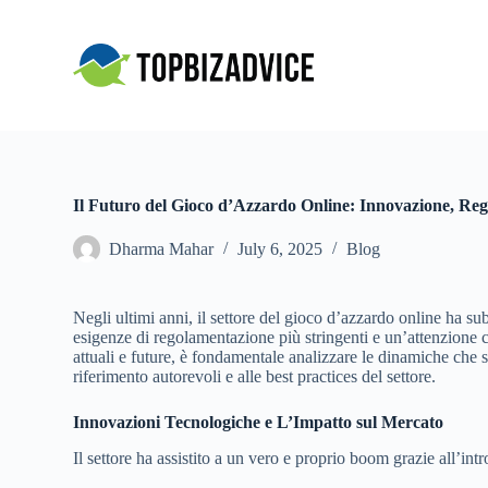
S
k
i
p
t
o
c
o
n
t
Il Futuro del Gioco d’Azzardo Online: Innovazione, Re
e
n
Dharma Mahar
July 6, 2025
Blog
t
Negli ultimi anni, il settore del gioco d’azzardo online ha s
esigenze di regolamentazione più stringenti e un’attenzione c
attuali e future, è fondamentale analizzare le dinamiche che
riferimento autorevoli e alle best practices del settore.
Innovazioni Tecnologiche e L’Impatto sul Mercato
Il settore ha assistito a un vero e proprio boom grazie all’in