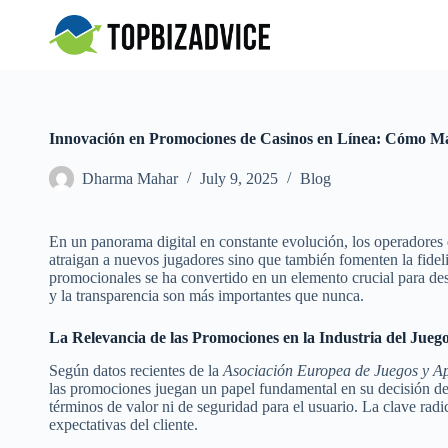
S
k
i
p
t
o
c
Innovación en Promociones de Casinos en Línea: Cómo Ma
o
n
Dharma Mahar
July 9, 2025
Blog
t
e
n
t
En un panorama digital en constante evolución, los operadores 
atraigan a nuevos jugadores sino que también fomenten la fidel
promocionales se ha convertido en un elemento crucial para des
y la transparencia son más importantes que nunca.
La Relevancia de las Promociones en la Industria del Jueg
Según datos recientes de la
Asociación Europea de Juegos y A
las promociones juegan un papel fundamental en su decisión de e
términos de valor ni de seguridad para el usuario. La clave radi
expectativas del cliente.