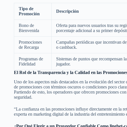
Tipo de
Descripción
Promoción
Bono de
Oferta para nuevos usuarios tras su reg
Bienvenida
porcentaje adicional a su primer depósit
Promociones
Campañas periódicas que incentivan de
de Recarga
o cashback.
Programas de
Sistemas de puntos que recompensan la 
Fidelidad
jugador.
El Rol de la Transparencia y la Calidad en las Promocione
Uno de los aspectos más destacados en la evolución del sector di
de promociones con términos oscuros o condiciones poco claras 
Partiendo de esto, los operadores que ofrecen promociones con 
seguridad.
“La confianza en las promociones influye directamente en la ret
experta en marketing digital de la industria del entretenimiento 
¿Por Qué Elegir a un Proveedor Confiable Como linebet-ca