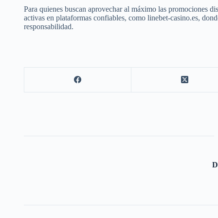
Para quienes buscan aprovechar al máximo las promociones disp
activas en plataformas confiables, como linebet-casino.es, dond
responsabilidad.
D