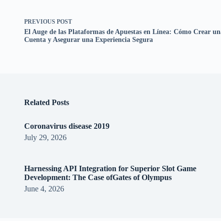
PREVIOUS
POST
El Auge de las Plataformas de Apuestas en Línea: Cómo Crear un
Cuenta y Asegurar una Experiencia Segura
Related Posts
Coronavirus disease 2019
July 29, 2026
Harnessing API Integration for Superior Slot Game
Development: The Case ofGates of Olympus
June 4, 2026