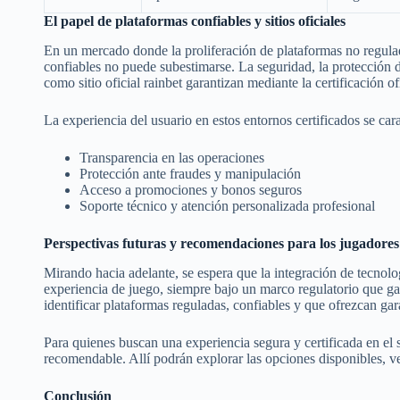
El papel de plataformas confiables y sitios oficiales
En un mercado donde la proliferación de plataformas no regulada
confiables no puede subestimarse. La seguridad, la protección de
como sitio oficial rainbet garantizan mediante la certificación of
La experiencia del usuario en estos entornos certificados se cara
Transparencia en las operaciones
Protección ante fraudes y manipulación
Acceso a promociones y bonos seguros
Soporte técnico y atención personalizada profesional
Perspectivas futuras y recomendaciones para los jugadores
Mirando hacia adelante, se espera que la integración de tecnologí
experiencia de juego, siempre bajo un marco regulatorio que gar
identificar plataformas reguladas, confiables y que ofrezcan ga
Para quienes buscan una experiencia segura y certificada en el se
recomendable. Allí podrán explorar las opciones disponibles, ver
Conclusión