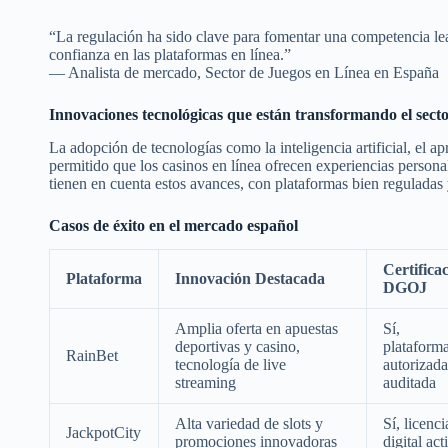
“La regulación ha sido clave para fomentar una competencia lea
confianza en las plataformas en línea.”
— Analista de mercado, Sector de Juegos en Línea en España
Innovaciones tecnológicas que están transformando el sect
La adopción de tecnologías como la inteligencia artificial, el 
permitido que los casinos en línea ofrecen experiencias person
tienen en cuenta estos avances, con plataformas bien reguladas 
Casos de éxito en el mercado español
Certifica
Plataforma
Innovación Destacada
DGOJ
Amplia oferta en apuestas
Sí,
deportivas y casino,
plataform
RainBet
tecnología de live
autorizada
streaming
auditada
Alta variedad de slots y
Sí, licenci
JackpotCity
promociones innovadoras
digital act