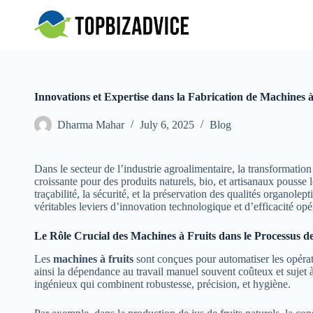
S
k
i
p
t
o
c
Innovations et Expertise dans la Fabrication de Machines à
o
n
Dharma Mahar
July 6, 2025
Blog
t
e
n
t
Dans le secteur de l’industrie agroalimentaire, la transformation
croissante pour des produits naturels, bio, et artisanaux pousse 
traçabilité, la sécurité, et la préservation des qualités organole
véritables leviers d’innovation technologique et d’efficacité opé
Le Rôle Crucial des Machines à Fruits dans le Processus 
Les
machines à fruits
sont conçues pour automatiser les opérati
ainsi la dépendance au travail manuel souvent coûteux et sujet 
ingénieux qui combinent robustesse, précision, et hygiène.