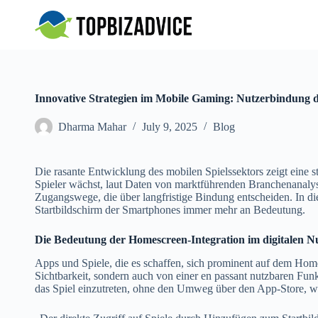
S
k
i
p
t
o
c
Innovative Strategien im Mobile Gaming: Nutzerbindung du
o
n
Dharma Mahar
July 9, 2025
Blog
t
e
n
t
Die rasante Entwicklung des mobilen Spielssektors zeigt eine st
Spieler wächst, laut Daten von marktführenden Branchenanalyst
Zugangswege, die über langfristige Bindung entscheiden. In di
Startbildschirm der Smartphones immer mehr an Bedeutung.
Die Bedeutung der Homescreen-Integration im digitalen Nu
Apps und Spiele, die es schaffen, sich prominent auf dem Homes
Sichtbarkeit, sondern auch von einer en passant nutzbaren Fun
das Spiel einzutreten, ohne den Umweg über den App-Store, was