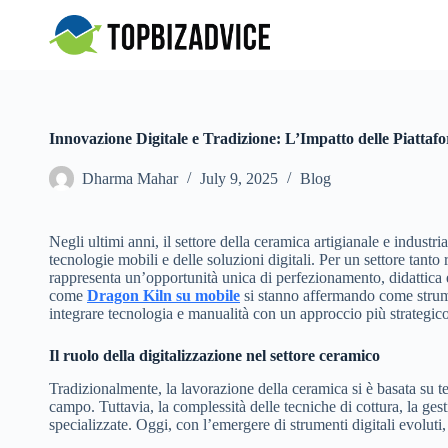
S
k
i
p
t
o
c
Innovazione Digitale e Tradizione: L’Impatto delle Piatta
o
n
Dharma Mahar
July 9, 2025
Blog
t
e
n
t
Negli ultimi anni, il settore della ceramica artigianale e industr
tecnologie mobili e delle soluzioni digitali. Per un settore tant
rappresenta un’opportunità unica di perfezionamento, didattica 
come
Dragon Kiln su mobile
si stanno affermando come strumen
integrare tecnologia e manualità con un approccio più strategic
Il ruolo della digitalizzazione nel settore ceramico
Tradizionalmente, la lavorazione della ceramica si è basata su 
campo. Tuttavia, la complessità delle tecniche di cottura, la ges
specializzate. Oggi, con l’emergere di strumenti digitali evoluti,