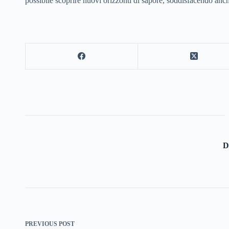
possibile scoprire nuovi orizzonti di sapore, soddisfacendo anche
D
PREVIOUS
POST