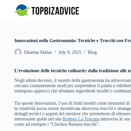
S
k
i
p
t
o
c
Innovazioni nella Gastronomia: Tecniche e Trucchi con Frut
o
n
Dharma Mahar
July 9, 2025
Blog
t
e
n
t
L’evoluzione delle tecniche culinarie: dalla tradizione alle 
Negli ultimi decenni, il mondo della gastronomia ha attraversato
cercano costantemente modi per sorprendere il palato e ridefinire
emergono approcci che sfruttano ingredienti insoliti e combinaz
Tra queste innovazioni, l’uso di frutti insoliti come strumenti 
la creatività possa essere incentivata attraverso trucchi e strata
dettagli tecnici o segreti del mestiere che permettono di otten
interessante guida nel sito
Bottega La Toscana
attraverso le sue
come ad esempio i “Chicken Banana trucchi”.