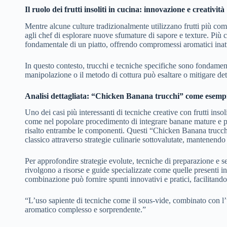
Il ruolo dei frutti insoliti in cucina: innovazione e creatività
Mentre alcune culture tradizionalmente utilizzano frutti più c
agli chef di esplorare nuove sfumature di sapore e texture. Più 
fondamentale di un piatto, offrendo compromessi aromatici inatt
In questo contesto, trucchi e tecniche specifiche sono fondament
manipolazione o il metodo di cottura può esaltare o mitigare det
Analisi dettagliata: “Chicken Banana trucchi” come esemp
Uno dei casi più interessanti di tecniche creative con frutti insol
come nel popolare procedimento di integrare banane mature e pol
risalto entrambe le componenti. Questi “Chicken Banana trucc
classico attraverso strategie culinarie sottovalutate, mantenendo 
Per approfondire strategie evolute, tecniche di preparazione e seg
rivolgono a risorse e guide specializzate come quelle presenti 
combinazione può fornire spunti innovativi e pratici, facilitando
“L’uso sapiente di tecniche come il sous-vide, combinato con l’us
aromatico complesso e sorprendente.”