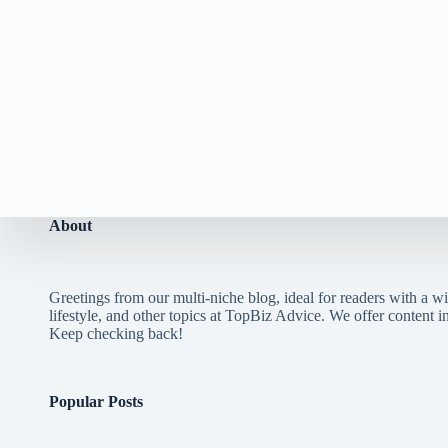
About
Greetings from our multi-niche blog, ideal for readers with a wi
lifestyle, and other topics at TopBiz Advice. We offer content in 
Keep checking back!
Popular Posts