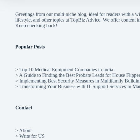
Greetings from our multi-niche blog, ideal for readers with a wi
lifestyle, and other topics at TopBiz Advice. We offer content in 
Keep checking back!
Popular Posts
>
Top 10 Medical Equipment Companies in India
>
A Guide to Finding the Best Probate Leads for House Flippe
>
Implementing Best Security Measures in Multifamily Buildin
>
Transforming Your Business with IT Support Services In Ma
Contact
> About
> Write for US