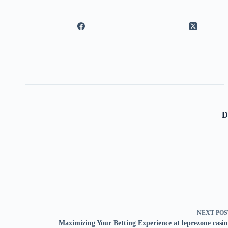
D
NEXT
POS
Maximizing Your Betting Experience at leprezone casi