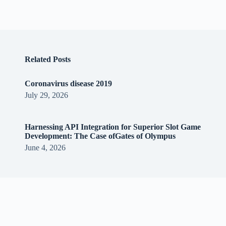
Related Posts
Coronavirus disease 2019
July 29, 2026
Harnessing API Integration for Superior Slot Game
Development: The Case ofGates of Olympus
June 4, 2026