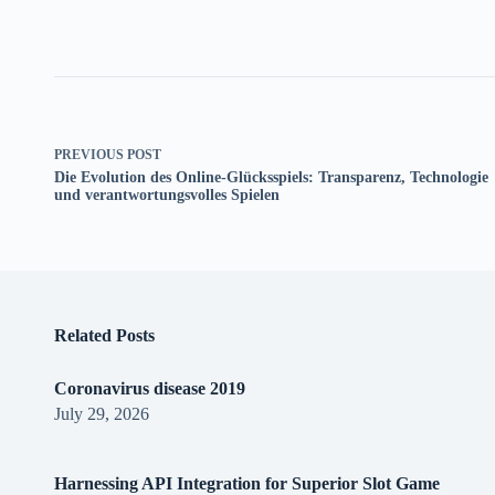
PREVIOUS
POST
Die Evolution des Online-Glücksspiels: Transparenz, Technologie
und verantwortungsvolles Spielen
Related Posts
Coronavirus disease 2019
July 29, 2026
Harnessing API Integration for Superior Slot Game