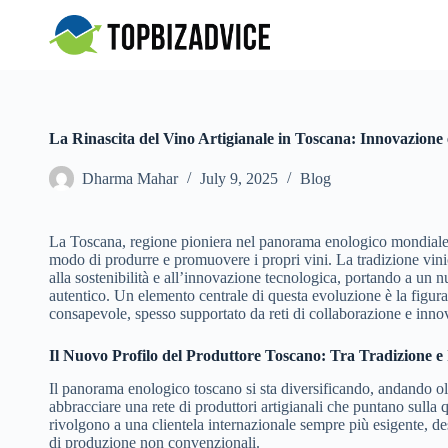
S
k
i
p
t
o
c
La Rinascita del Vino Artigianale in Toscana: Innovazione
o
n
Dharma Mahar
July 9, 2025
Blog
t
e
n
t
La Toscana, regione pioniera nel panorama enologico mondiale, h
modo di produrre e promuovere i propri vini. La tradizione vinic
alla sostenibilità e all’innovazione tecnologica, portando a un n
autentico. Un elemento centrale di questa evoluzione è la figura
consapevole, spesso supportato da reti di collaborazione e innov
Il Nuovo Profilo del Produttore Toscano: Tra Tradizione e
Il panorama enologico toscano si sta diversificando, andando o
abbracciare una rete di produttori artigianali che puntano sulla qu
rivolgono a una clientela internazionale sempre più esigente, desi
di produzione non convenzionali.