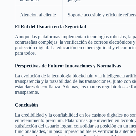
Atención al cliente
Soporte accesible y eficiente refuer
El Rol del Usuario en la Seguridad
Aunque las plataformas implementan tecnologías robustas, la par
contraseñas complejas, la verificación de correos electrónicos 
protección digital. La educación en ciberseguridad y el conocim
para todos.
Perspectivas de Futuro: Innovaciones y Normativas
La evolución de la tecnología blockchain y la inteligencia artif
transparencia y la trazabilidad de las transacciones, junto con 
estándares de confianza. Además, los marcos regulatorios se for
transparente.
Conclusión
La credibilidad y la confiabilidad en los casinos digitales no s
entretenimiento premium. Plataformas que invierten en tecnolog
satisfacción del usuario logran consolidar su posición en un m
funcionalidades, un paso imprescindible es verificar la autentic