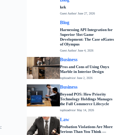
kek
Guest Author
/ June 27, 2026
Blog
Harnessing API Integration for
Superior Slot Game
Development: The Case ofGates
of Olympus
Guest Author
/ June 4, 2026
Business
Pros and Cons of Using Onyx
Marble in Interior Design
topbizadvice
/ June 2, 2026
Business
Beyond POS: How Priority
Technology Holdings Manages
the Full Commerce Lifecycle
topbizadvice
/ May 14, 2026
Law
:
Probation Violations Are More
Serious Than You Think —