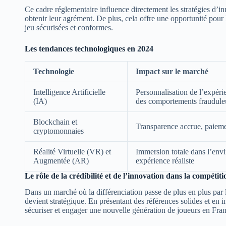
Ce cadre réglementaire influence directement les stratégies d’in
obtenir leur agrément. De plus, cela offre une opportunité pour l
jeu sécurisées et conformes.
Les tendances technologiques en 2024
Technologie
Impact sur le marché
Intelligence Artificielle
Personnalisation de l’expérie
(IA)
des comportements fraudul
Blockchain et
Transparence accrue, paiemen
cryptomonnaies
Réalité Virtuelle (VR) et
Immersion totale dans l’env
Augmentée (AR)
expérience réaliste
Le rôle de la crédibilité et de l’innovation dans la compétiti
Dans un marché où la différenciation passe de plus en plus par 
devient stratégique. En présentant des références solides et en i
sécuriser et engager une nouvelle génération de joueurs en Fran