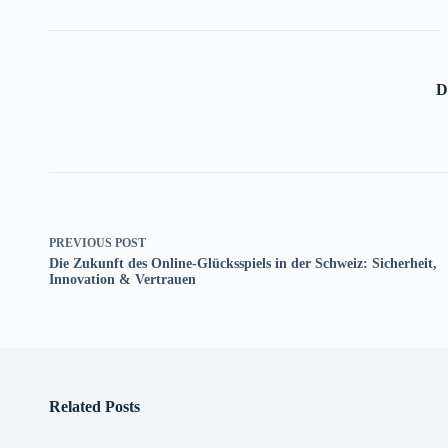
D
PREVIOUS
POST
Die Zukunft des Online-Glücksspiels in der Schweiz: Sicherheit,
Innovation & Vertrauen
Related Posts