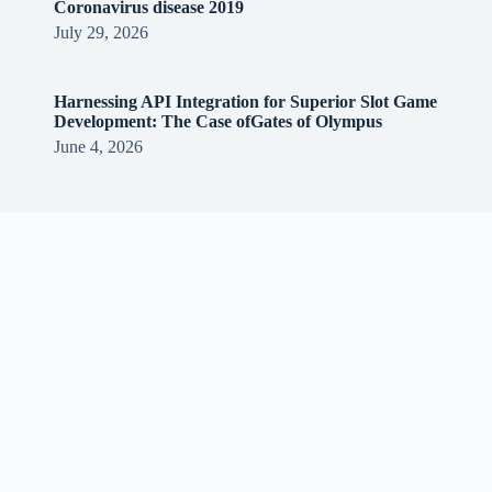
Coronavirus disease 2019
July 29, 2026
Harnessing API Integration for Superior Slot Game
Development: The Case ofGates of Olympus
June 4, 2026