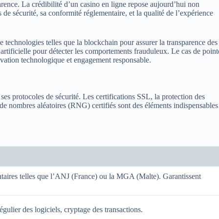
arence. La crédibilité d’un casino en ligne repose aujourd’hui non
 de sécurité, sa conformité réglementaire, et la qualité de l’expérience
 technologies telles que la blockchain pour assurer la transparence des
e artificielle pour détecter les comportements frauduleux. Le cas de point
nnovation technologique et engagement responsable.
es protocoles de sécurité. Les certifications SSL, la protection des
 de nombres aléatoires (RNG) certifiés sont des éléments indispensables
taires telles que l’ANJ (France) ou la MGA (Malte). Garantissent
égulier des logiciels, cryptage des transactions.