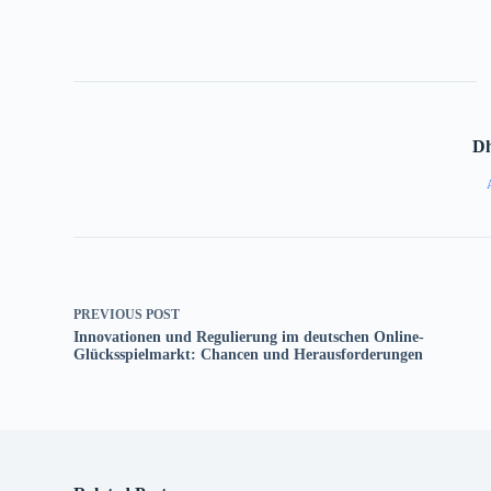
D
PREVIOUS
POST
Innovationen und Regulierung im deutschen Online-
Glücksspielmarkt: Chancen und Herausforderungen