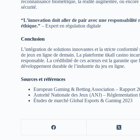
reconnaissance biométrique, la réalité augmentée, ou encore l
sécurité.
“L’innovation doit aller de pair avec une responsabilité 
éthique.”
– Expert en régulation digitale
Conclusion
L’intégration de solutions innovantes et la stricte conformité
de jeux en ligne de demain. La plateforme tikall casino inca
responsable. La crédibilité de ces acteurs est la garantie que
développement durable de l’industrie du jeu en ligne.
Sources et références
European Gaming & Betting Association – Rapport 
Autorité Nationale des Jeux (ANJ) – Réglementation 
Études de marché Global Esports & Gaming 2023