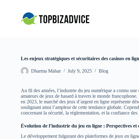
S
k
i
p
t
o
c
o
n
t
Les enjeux stratégiques et sécuritaires des casinos en li
e
n
Dharma Mahar
July 9, 2025
Blog
t
Au fil des années, l’industrie du jeu numérique a connu une
amateurs de jeux de hasard à travers le monde francophone. 
en 2023, le marché des jeux d’argent en ligne représente dés
soulignant ainsi l’ampleur de cette tendance globale. Cepend
concernant la sécurité, la réglementation, et la confiance des
Évolution de l’industrie du jeu en ligne : Perspectives et 
Le développement fulgurant des plateformes de jeux en ligne