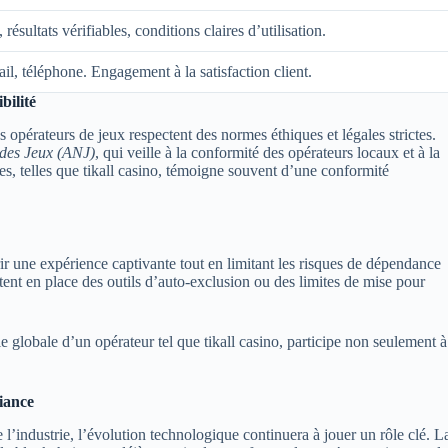
résultats vérifiables, conditions claires d’utilisation.
il, téléphone. Engagement à la satisfaction client.
bilité
es opérateurs de jeux respectent des normes éthiques et légales strictes.
 des Jeux (ANJ)
, qui veille à la conformité des opérateurs locaux et à la
es, telles que tikall casino, témoigne souvent d’une conformité
rir une expérience captivante tout en limitant les risques de dépendance
ttent en place des outils d’auto-exclusion ou des limites de mise pour
e globale d’un opérateur tel que tikall casino, participe non seulement à
fiance
 l’industrie, l’évolution technologique continuera à jouer un rôle clé. L