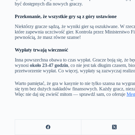
być dostępnych dla nowych graczy.
Przekonanie, że wszystkie gry są z góry ustawione
Niektórzy gracze sądzą, że wyniki gier są oszukiwane. W rze
które zapewnia uczciwość gier. Kontrola przez Ministerstwo F
pewnością, że masz równe szanse!
Wypłaty trwają wieczność
Inna powszechna obawa to czas wypłat. Gracze boją się, że b
wynosi
około 23-47 godzin
, co nie jest tak długim czasem, 
przetworzenie wypłat. Co więcej, wypłaty są zazwyczaj realiz
Warto pamiętać, że gra w kasynie to nie tylko szansa na wygr
się tym bez dużych nakładów finansowych. Każdy gracz, nieza
Więc nie daj się zwieść mitom — sprawdź sam, co oferuje
Meg