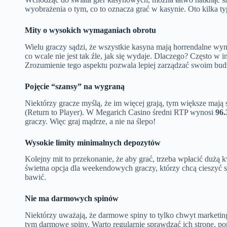
wyobrażenia o tym, co to oznacza grać w kasynie. Oto kilka t
Mity o wysokich wymaganiach obrotu
Wielu graczy sądzi, że wszystkie kasyna mają horrendalne 
co wcale nie jest tak źle, jak się wydaje. Dlaczego? Często 
Zrozumienie tego aspektu pozwala lepiej zarządzać swoim bud
Pojęcie “szansy” na wygraną
Niektórzy gracze myślą, że im więcej grają, tym większe mają
(Return to Player). W Megarich Casino średni RTP wynosi
96
graczy. Więc graj mądrze, a nie na ślepo!
Wysokie limity minimalnych depozytów
Kolejny mit to przekonanie, że aby grać, trzeba wpłacić duż
świetna opcja dla weekendowych graczy, którzy chcą cieszyć s
bawić.
Nie ma darmowych spinów
Niektórzy uważają, że darmowe spiny to tylko chwyt marketi
tym darmowe spiny. Warto regularnie sprawdzać ich stronę, po