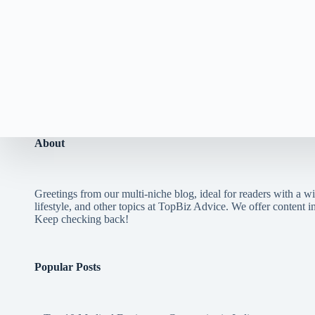
About
Greetings from our multi-niche blog, ideal for readers with a wi
lifestyle, and other topics at TopBiz Advice. We offer content in 
Keep checking back!
Popular Posts