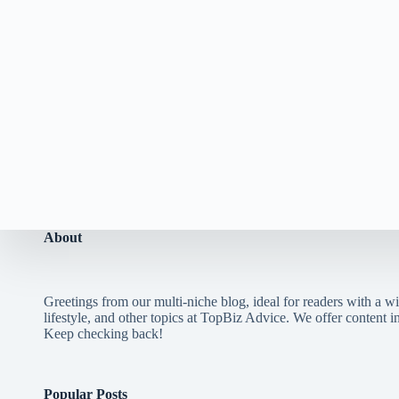
About
Greetings from our multi-niche blog, ideal for readers with a wi
lifestyle, and other topics at TopBiz Advice. We offer content in 
Keep checking back!
Popular Posts