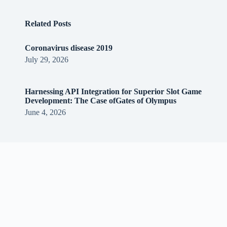
Related Posts
Coronavirus disease 2019
July 29, 2026
Harnessing API Integration for Superior Slot Game
Development: The Case ofGates of Olympus
June 4, 2026