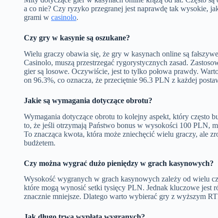
a co nie? Czy ryzyko przegranej jest naprawdę tak wysokie, j
grami w
casinolo
.
Czy gry w kasynie są oszukane?
Wielu graczy obawia się, że gry w kasynach online są fałszywe
Casinolo, muszą przestrzegać rygorystycznych zasad. Zasto
gier są losowe. Oczywiście, jest to tylko połowa prawdy. War
on 96.3%, co oznacza, że przeciętnie 96.3 PLN z każdej post
Jakie są wymagania dotyczące obrotu?
Wymagania dotyczące obrotu to kolejny aspekt, który często
to, że jeśli otrzymają Państwo bonus w wysokości 100 PLN,
To znacząca kwota, która może zniechęcić wielu graczy, ale z
budżetem.
Czy można wygrać dużo pieniędzy w grach kasynowych?
Wysokość wygranych w grach kasynowych zależy od wielu czyn
które mogą wynosić setki tysięcy PLN. Jednak kluczowe jest r
znacznie mniejsze. Dlatego warto wybierać gry z wyższym RTP
Jak długo trwa wypłata wygranych?