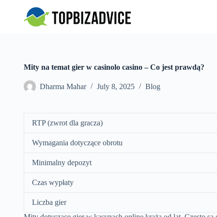
S
k
i
p
t
o
c
Mity na temat gier w casinolo casino – Co jest prawdą?
o
n
Dharma Mahar
July 8, 2025
Blog
t
e
n
t
RTP (zwrot dla gracza)
Wymagania dotyczące obrotu
Minimalny depozyt
Czas wypłaty
Liczba gier
Mity dotyczące gier w kasynach online krążą od lat. Często są