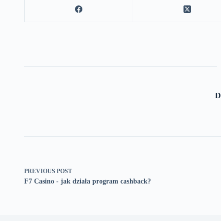
D
PREVIOUS
POST
F7 Casino - jak działa program cashback?