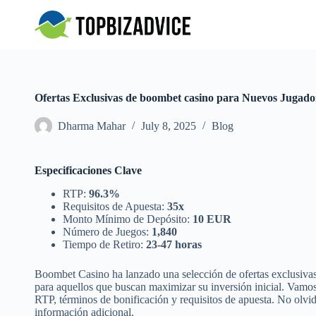
S
k
i
p
t
o
c
Ofertas Exclusivas de boombet casino para Nuevos Jugado
o
n
Dharma Mahar
July 8, 2025
Blog
t
e
n
t
Especificaciones Clave
RTP:
96.3%
Requisitos de Apuesta:
35x
Monto Mínimo de Depósito:
10 EUR
Número de Juegos:
1,840
Tiempo de Retiro:
23-47 horas
Boombet Casino ha lanzado una selección de ofertas exclusivas 
para aquellos que buscan maximizar su inversión inicial. Vamo
RTP, términos de bonificación y requisitos de apuesta. No olvi
información adicional.