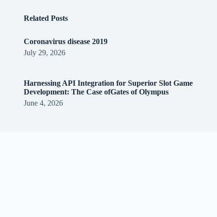
Related Posts
Coronavirus disease 2019
July 29, 2026
Harnessing API Integration for Superior Slot Game
Development: The Case ofGates of Olympus
June 4, 2026