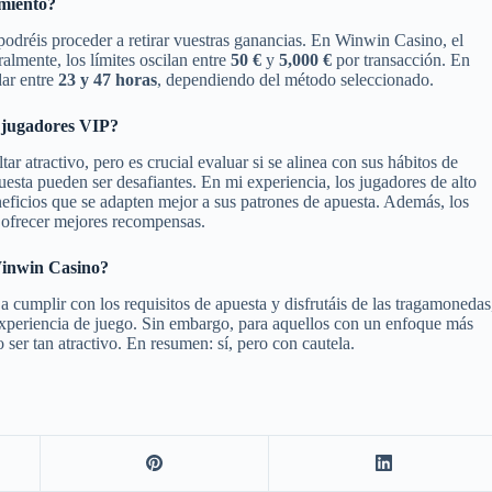
amiento?
podréis proceder a retirar vuestras ganancias. En Winwin Casino, el
almente, los límites oscilan entre
50 €
y
5,000 €
por transacción. En
dar entre
23 y 47 horas
, dependiendo del método seleccionado.
s jugadores VIP?
r atractivo, pero es crucial evaluar si se alinea con sus hábitos de
uesta pueden ser desafiantes. En mi experiencia, los jugadores de alto
eficios que se adapten mejor a sus patrones de apuesta. Además, los
 ofrecer mejores recompensas.
Winwin Casino?
 a cumplir con los requisitos de apuesta y disfrutáis de las tragamonedas
experiencia de juego. Sin embargo, para aquellos con un enfoque más
 ser tan atractivo. En resumen: sí, pero con cautela.