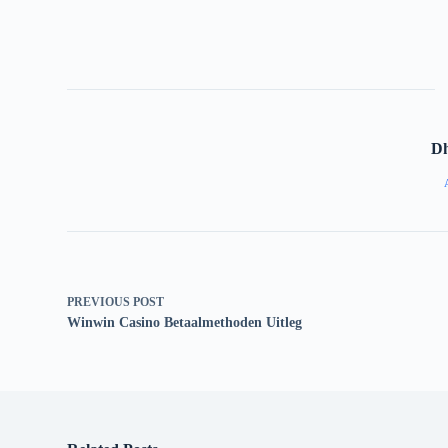
D
PREVIOUS
POST
Winwin Casino Betaalmethoden Uitleg