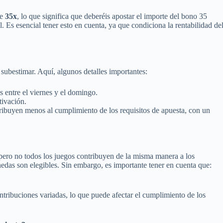
de
35x
, lo que significa que deberéis apostar el importe del bono 35
l. Es esencial tener esto en cuenta, ya que condiciona la rentabilidad de
subestimar. Aquí, algunos detalles importantes:
s entre el viernes y el domingo.
tivación.
ribuyen menos al cumplimiento de los requisitos de apuesta, con un
 pero no todos los juegos contribuyen de la misma manera a los
nedas son elegibles. Sin embargo, es importante tener en cuenta que:
ntribuciones variadas, lo que puede afectar el cumplimiento de los