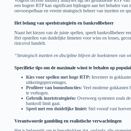
Volgens recente industry analyses ligt het gemiddelde RTP va
een hogere RTP kan significant bijdragen aan het behalen van e
onvoorspelbaar en vereist strategisch beheer van inzetten en sp
Het belang van speelstrategieën en bankrollbeheer
Naast het kiezen van de juiste spellen, speelt bankrollbeheer ee
Het opstellen van duidelijke limieten voor wins en losses, gec
risicovol handelt.
“Strategisch inzetten en discipline blijven de hoekstenen van 
Specifieke tips om de maximale winst te behalen op popula
Kies voor spellen met hoge RTP:
Investeer in gokkaste
uitkeringspercentages.
Profiteer van bonusfuncties:
Veel moderne gokkasten bi
te verhogen.
Gebruik inzetstrategieën:
Overweeg systemen zoals de Ma
bankroll limit gaat.
Speel met een duidelijke limiet:
Stel vooraf vast hoevee
Verantwoorde gambling en realistische verwachtingen
Het is belangrijk om te benadrukken dat, ondanks alle strategie