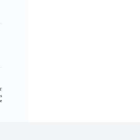
T
s
e