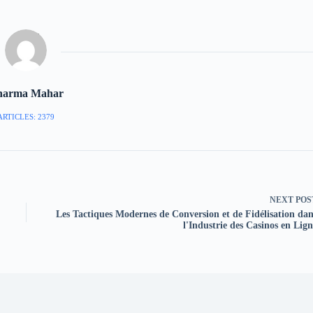
harma Mahar
ARTICLES: 2379
NEXT
POS
Les Tactiques Modernes de Conversion et de Fidélisation dan
l'Industrie des Casinos en Lign