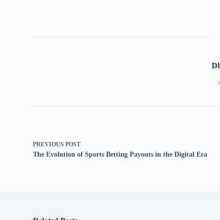
D
PREVIOUS
POST
The Evolution of Sports Betting Payouts in the Digital Era