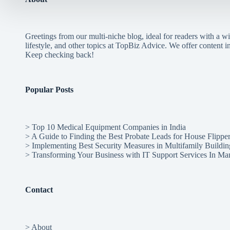
Greetings from our multi-niche blog, ideal for readers with a wi
lifestyle, and other topics at TopBiz Advice. We offer content in 
Keep checking back!
Popular Posts
>
Top 10 Medical Equipment Companies in India
>
A Guide to Finding the Best Probate Leads for House Flippe
>
Implementing Best Security Measures in Multifamily Buildin
>
Transforming Your Business with IT Support Services In Ma
Contact
> About