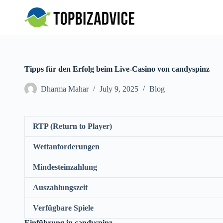
S
k
i
p
t
o
c
Tipps für den Erfolg beim Live-Casino von candyspinz
o
n
Dharma Mahar
July 9, 2025
Blog
t
e
n
t
RTP (Return to Player)
Wettanforderungen
Mindesteinzahlung
Auszahlungszeit
Verfügbare Spiele
Einführung in candyspinz