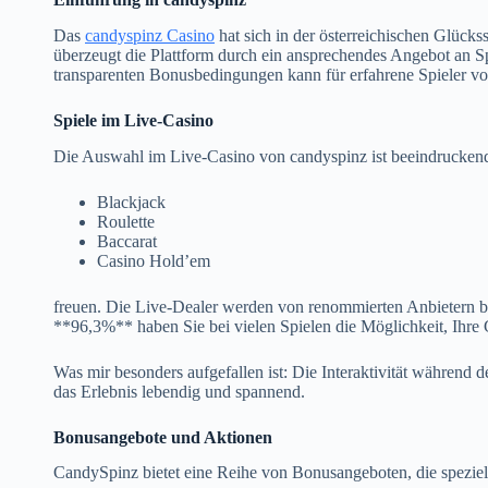
Das
candyspinz Casino
hat sich in der österreichischen Glüc
überzeugt die Plattform durch ein ansprechendes Angebot an 
transparenten Bonusbedingungen kann für erfahrene Spieler von
Spiele im Live-Casino
Die Auswahl im Live-Casino von candyspinz ist beeindruckend. 
Blackjack
Roulette
Baccarat
Casino Hold’em
freuen. Die Live-Dealer werden von renommierten Anbietern bere
**96,3%** haben Sie bei vielen Spielen die Möglichkeit, Ihr
Was mir besonders aufgefallen ist: Die Interaktivität während d
das Erlebnis lebendig und spannend.
Bonusangebote und Aktionen
CandySpinz bietet eine Reihe von Bonusangeboten, die speziell 