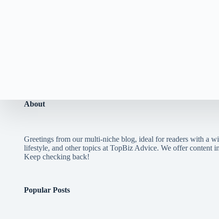
About
Greetings from our multi-niche blog, ideal for readers with a wi
lifestyle, and other topics at TopBiz Advice. We offer content in 
Keep checking back!
Popular Posts