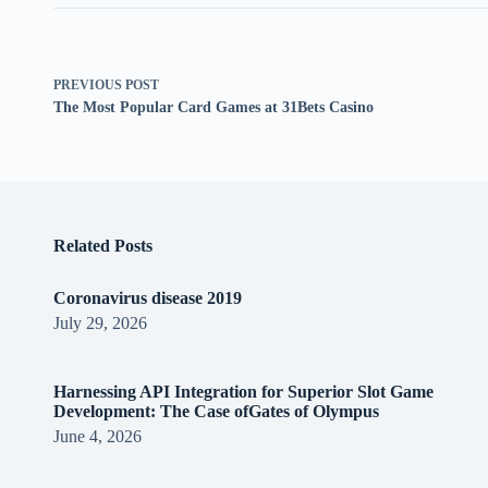
PREVIOUS
POST
The Most Popular Card Games at 31Bets Casino
Related Posts
Coronavirus disease 2019
July 29, 2026
Harnessing API Integration for Superior Slot Game
Development: The Case ofGates of Olympus
June 4, 2026