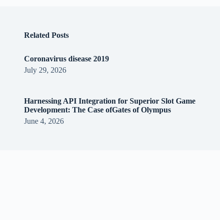
Related Posts
Coronavirus disease 2019
July 29, 2026
Harnessing API Integration for Superior Slot Game
Development: The Case ofGates of Olympus
June 4, 2026