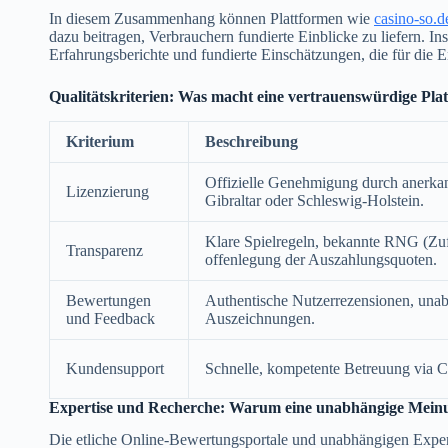
In diesem Zusammenhang können Plattformen wie
casino-so.d
dazu beitragen, Verbrauchern fundierte Einblicke zu liefern. I
Erfahrungsberichte und fundierte Einschätzungen, die für die E
Qualitätskriterien: Was macht eine vertrauenswürdige Pla
Kriterium
Beschreibung
Offizielle Genehmigung durch anerka
Lizenzierung
Gibraltar oder Schleswig-Holstein.
Klare Spielregeln, bekannte RNG (Zufa
Transparenz
offenlegung der Auszahlungsquoten.
Bewertungen
Authentische Nutzerrezensionen, una
und Feedback
Auszeichnungen.
Kundensupport
Schnelle, kompetente Betreuung via C
Expertise und Recherche: Warum eine unabhängige Meinu
Die etliche Online-Bewertungsportale und unabhängigen Exper