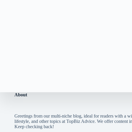
About
Greetings from our multi-niche blog, ideal for readers with a wi
lifestyle, and other topics at TopBiz Advice. We offer content in 
Keep checking back!