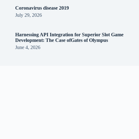
Coronavirus disease 2019
July 29, 2026
Harnessing API Integration for Superior Slot Game
Development: The Case ofGates of Olympus
June 4, 2026