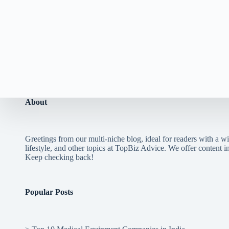
About
Greetings from our multi-niche blog, ideal for readers with a wi
lifestyle, and other topics at TopBiz Advice. We offer content in 
Keep checking back!
Popular Posts