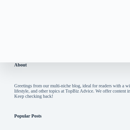
About
Greetings from our multi-niche blog, ideal for readers with a wi
lifestyle, and other topics at TopBiz Advice. We offer content in 
Keep checking back!
Popular Posts