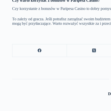
Czy warto korzystać z bonusów w Paripesa Casino?
Czy korzystanie z bonusów w Paripesa Casino to dobry pomys
To zależy od gracza. Jeśli potrafisz zarządzać swoim budżet
mogą być przytłaczające. Warto rozważyć wszystkie za i przeci
D