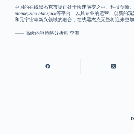
中国的在线黑杰克市场正处于快速演变之中。科技创新
monkeyzino blackjack
等平台，以其专业的运营、创新的玩
和元宇宙等新兴领域的融合，在线黑杰克无疑将迎来更
—— 高级内容策略分析师 李海
D