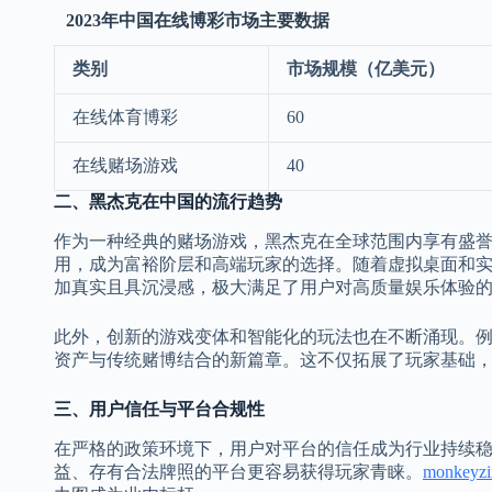
2023年中国在线博彩市场主要数据
类别
市场规模（亿美元）
在线体育博彩
60
在线赌场游戏
40
二、黑杰克在中国的流行趋势
作为一种经典的赌场游戏，黑杰克在全球范围内享有盛
用，成为富裕阶层和高端玩家的选择。随着虚拟桌面和
加真实且具沉浸感，极大满足了用户对高质量娱乐体验
此外，创新的游戏变体和智能化的玩法也在不断涌现。例
资产与传统赌博结合的新篇章。这不仅拓展了玩家基础
三、用户信任与平台合规性
在严格的政策环境下，用户对平台的信任成为行业持续
益、存有合法牌照的平台更容易获得玩家青睐。
monkeyzi