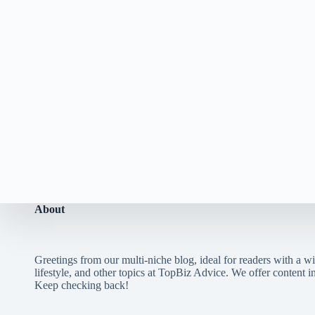
About
Greetings from our multi-niche blog, ideal for readers with a wi
lifestyle, and other topics at TopBiz Advice. We offer content in 
Keep checking back!