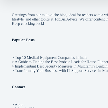
Greetings from our multi-niche blog, ideal for readers with a wi
lifestyle, and other topics at TopBiz Advice. We offer content in 
Keep checking back!
Popular Posts
>
Top 10 Medical Equipment Companies in India
>
A Guide to Finding the Best Probate Leads for House Flippe
>
Implementing Best Security Measures in Multifamily Buildin
>
Transforming Your Business with IT Support Services In Ma
Contact
> About