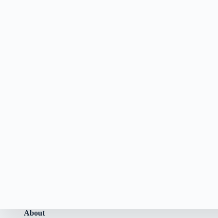
About