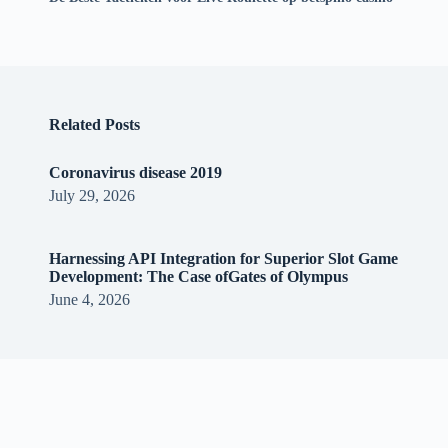
Related Posts
Coronavirus disease 2019
July 29, 2026
Harnessing API Integration for Superior Slot Game
Development: The Case ofGates of Olympus
June 4, 2026