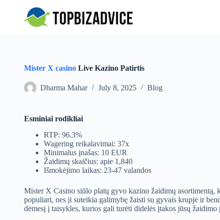
S
k
i
p
t
o
c
Mister X casino
Live Kazino Patirtis
o
n
Dharma Mahar
July 8, 2025
Blog
t
e
n
t
Esminiai rodikliai
RTP: 96.3%
Wagering reikalavimai: 37x
Minimalus įnašas: 10 EUR
Žaidimų skaičius: apie 1,840
Išmokėjimo laikas: 23-47 valandos
Mister X Casino siūlo platų gyvo kazino žaidimų asortimentą, ku
populiari, nes ji suteikia galimybę žaisti su gyvais krupjė ir bend
dėmesį į taisykles, kurios gali turėti didelės įtakos jūsų žaidimo p